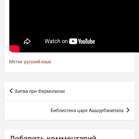
Метки:
русский язык
Навигация
Битва при Фермопилах
по
записям
Библиотека царя Ашшурбанипала
Добавить комментарий