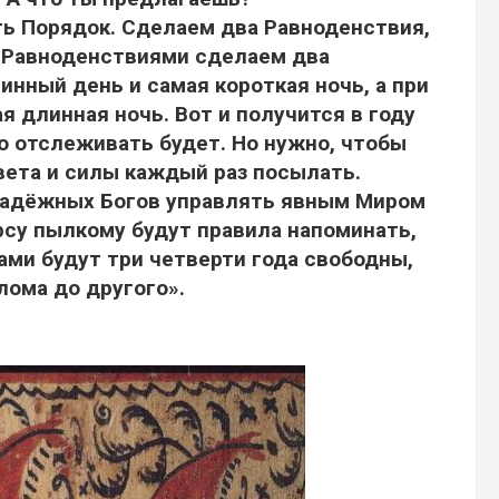
ть Порядок. Сделаем два Равноденствия,
у Равноденствиями сделаем два
нный день и самая короткая ночь, а при
я длинная ночь. Вот и получится в году
о отслеживать будет. Но нужно, чтобы
вета и силы каждый раз посылать.
 надёжных Богов управлять явным Миром
орсу пылкому будут правила напоминать,
сами будут три четверти года свободны,
злома до другого».