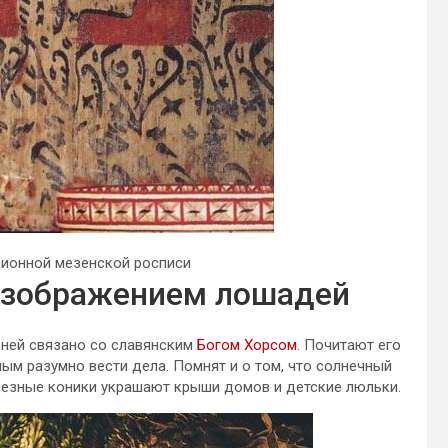
ционной мезенской росписи
 изображением лошадей
оней связано со славянским
Богом Хорсом
. Почитают его
ым разумно вести дела. Помнят и о том, что солнечный
 резные коники украшают крыши домов и детские люльки.