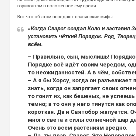
горизонтом в положенное ему время.
Вот что об этом поведают славянские мифы:
«Когда Сварог создал Коло и заставил 
установить чёткий Порядок. Род, Творец
всём.
– Правильно, сын, мыслишь! Порядко
Порядке всё идёт своим чередом, одн
то неожиданностей. А в чём, собств
– А я бы Хорсу, когда он разъезжает 
знать, когда он запрягает своих огн
то гонит их, как бешеных, не успееш
темно; а то они у него тянутся как о
короткая. Да и Святобор жалуется. О
много света и силы солнечной шар даё
Очень это всем растениям вредно.
– Да, ты прав, Сварог. Это Непорядок