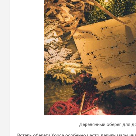
Деревянный оберег для д
Встарь обереги Хорса особенно часто дарили мальчика