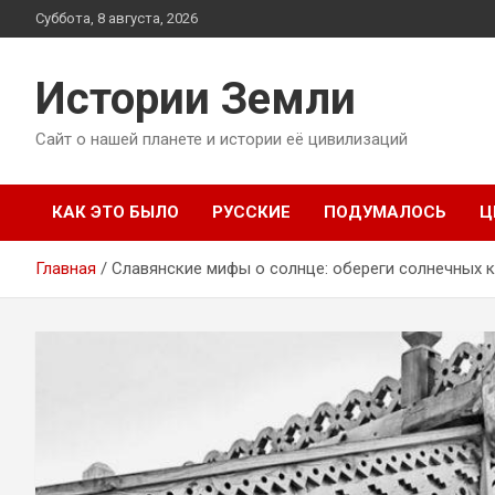
Перейти
Суббота, 8 августа, 2026
к
содержимому
Истории Земли
Сайт о нашей планете и истории её цивилизаций
КАК ЭТО БЫЛО
РУССКИЕ
ПОДУМАЛОСЬ
Ц
Главная
Славянские мифы о солнце: обереги солнечных 