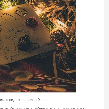
ома в виде колесницы Хорса
м, чтобы защитить ребёнка от зла да научить его