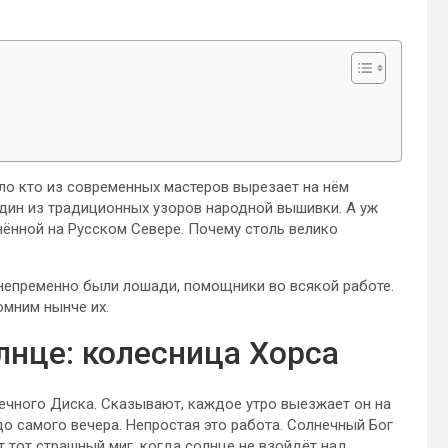
ло кто из современных мастеров вырезает на нём
дин из традиционных узоров народной вышивки. А уж
нённой на Русском Севере. Почему столь велико
е непременно были лошади, помощники во всякой работе.
мним нынче их.
лнце: колесница Хорса
ечного Диска. Сказывают, каждое утро выезжает он на
о самого вечера. Непростая это работа. Солнечный Бог
ит тот страшный миг, когда солнце не взойдёт над