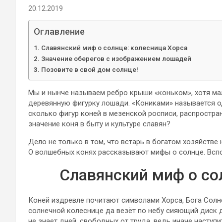
20.12.2019
Оглавление
Славянский миф о солнце: колесница Хорса
Значение оберегов с изображением лошадей
Позовите в свой дом солнце!
Мы и нынче называем ребро крыши «коньком», хотя ма
деревянную фигурку лошади. «Кониками» называется о
сколько фигур коней в мезенской росписи, распростра
значение коня в быту и культуре славян?
Дело не только в том, что встарь в богатом хозяйств
О волшебных конях рассказывают мифы о солнце. Вспо
Славянский миф о со
Коней издревле почитают символами Хорса, Бога Солн
солнечной колеснице да везёт по небу сияющий диск д
не знает дней, свободных от труда, ведь иначе наступ