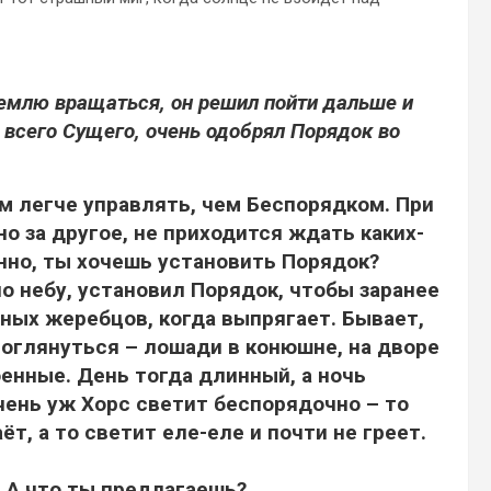
Землю вращаться, он решил пойти дальше и
 всего Сущего, очень одобрял Порядок во
м легче управлять, чем Беспорядком. При
о за другое, не приходится ждать каких-
енно, ты хочешь установить Порядок?
по небу, установил Порядок, чтобы заранее
енных жеребцов, когда выпрягает. Бывает,
ь оглянуться – лошади в конюшне, на дворе
поенные. День тогда длинный, а ночь
чень уж Хорс светит беспорядочно – то
т, а то светит еле-еле и почти не греет.
. А что ты предлагаешь?