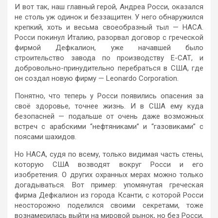
И вот так, наш главный герой, Андреа Росси, оказался
не столь уж одинок и беззащитен. У него обнаружился
крепкий, хоть и весьма своеобразный тыл — НАСА.
Росси покинул Италию, разорвал договор с греческой
фирмой Дефкалион, уже начавшей было
строительство завода по производству Е-САТ, и
добровольно-принудительно перебраться в США, где
он создал новую фирму — Leonardo Corporation.
Понятно, что теперь у Росси появились опасения за
своё здоровье, точнее жизнь. И в США ему куда
безопасней — подальше от очень даже возможных
встреч с арабскими “нефтяниками” и “газовиками” с
поясами шахидов.
Но НАСА, судя по всему, только видимая часть стены,
которую США возводят вокруг Росси и его
изобретения. О других охранных мерах можно только
догадываться. Вот пример: упомянутая греческая
фирма Дефкалион из города Ксанти, с которой Росси
неосторожно поделился своими секретами, тоже
вознамерилась выйти на мировой рынок, но без Росси,