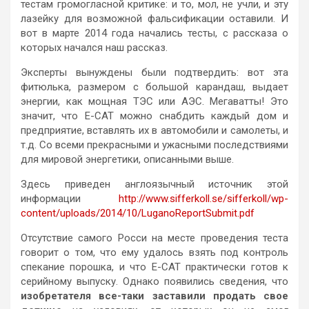
тестам громогласной критике: и то, мол, не учли, и эту
лазейку для возможной фальсификации оставили. И
вот в марте 2014 года начались тесты, с рассказа о
которых начался наш рассказ.
Эксперты вынуждены были подтвердить: вот эта
фитюлька, размером с большой карандаш, выдает
энергии, как мощная ТЭС или АЭС. Мегаватты! Это
значит, что Е-САТ можно снабдить каждый дом и
предприятие, вставлять их в автомобили и самолеты, и
т.д. Со всеми прекрасными и ужасными последствиями
для мировой энергетики, описанными выше.
Здесь приведен англоязычный источник этой
информации
http://www.sifferkoll.se/sifferkoll/wp-
content/uploads/2014/10/LuganoReportSubmit.pdf
Отсутствие самого Росси на месте проведения теста
говорит о том, что ему удалось взять под контроль
спекание порошка, и что Е-САТ практически готов к
серийному выпуску. Однако появились сведения, что
изобретателя все-таки заставили продать свое