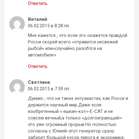
Ответить
Виталий
:
06.02.2015 в 8:28 пп
Мне кажется , что если это окажется правдой
Росси скорей всего «отравится несвежей
рыбой» или»случайно разобтся на
автомобиле»
Ответить
Светлана
:
06.02.2015 в 7:59 пп
Думаю , что на таких энтузиастах, как Росси и
держится научный мир.Даже если
изобретенный » ешкин-кот»-E-CAT и не
совсем вечный,а только «долгоиграющий»-
это уже огромный прорыв.Но полностью
согласна с Юлией-этот генератор сразу
заберет большой кусок пирога в экономике,