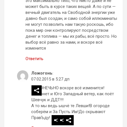
это максимально тихо, что никто даже и не
может быть в курсе таких вещей. А по сути —
вечный двигатель на Свободной энергии уже
давно был создан, и само собой иллюминаты
не могут позволить нам такую роскошь, ибо
пока мир они контролируют посредством
денег и топлива — мы их рабы, всё просто. Но
выбор всё равно за нами, и вскоре всё
изменится
Ответить
Ложогонь
:
07.02.2015 в 5:27 дп
КОНЕЧЬНО вскоре всё изменится!
Интернет и Юго Западный ветер, как поёт
Шевчук и ДДТ!!!
А то мы ведь ышчё те Левши!В огороде
соберём и За Пусть Им!До скрывают
ПравЪду!