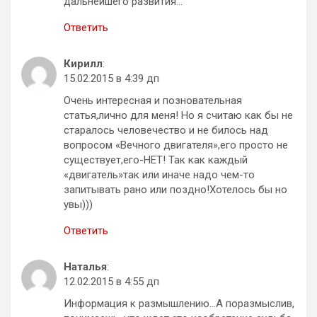
дальнейшего развития…
Ответить
Кирилл
:
15.02.2015 в 4:39 дп
Очень интересная и позновательная
статья,лично для меня! Но я считаю как бы не
старалось человечество и не билось над
вопросом «Вечного двигателя»,его просто не
существует,его-НЕТ! Так как каждый
«двигатель»так или иначе надо чем-то
запитывать рано или поздно!Хотелось бы но
увы)))
Ответить
Наталья
:
12.02.2015 в 4:55 дп
Информация к размышлению…А поразмыслив,