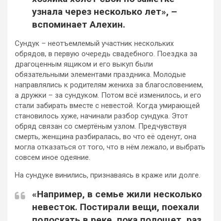
узнала через несколько лет», –
вспоминает Алехин.
Сундук – неотъемлемый участник нескольких
обрядов, в первую очередь свадебного. Поездка за
драгоценным ящиком и его выкуп были
обязательными элементами праздника. Молодые
направлялись к родителям жениха за благословением,
а дружки – за сундуком. Потом всё изменилось, и его
стали забирать вместе с невестой. Когда умирающей
становилось хуже, начинали разбор сундука. Этот
обряд связан со смертёным узлом. Предчувствуя
смерть, женщина разбиралась, во что её оденут, она
могла отказаться от того, что в нём лежало, и выбрать
совсем иное одеяние.
На сундуке винились, признаваясь в краже или долге.
«Например, в семье жили несколько
невесток. Постирали вещи, поехали
полоскать в реке, пока полощет, раз