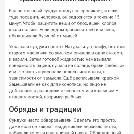
В качественный сундук воздух не проникает, и если
туда посадить человека, он задохнётся в течение 15
минут. Чтобы защитить вещи от блох, вшей, клопов,
клали полынь. Если рядом хранился хлеб или сено,
обкладывали бузиной от мышей.
Украшали сундуки просто. Натуральную олифу, остатки
старого масла или со жмыхом сливали в одну ёмкость
и варили. Затем готовой жидкостью намазывали
поверхность ящика, сушили на солнце, брали гребешок
или его часть и рисовали полосы или волны, в
зависимости от замысла. Ещё расписывали краской.
Замешивали её как для иконописи, но яйцо не
добавляли, а разводили с чесноком или казеином –
отваром костей, например рыбных.
Обряды и традиции
Сундуки часто обворовывали. Сделать это просто,
даже если он закрыт: выдёргивали верхнюю петлю,
забирали холст и праздничный наряд. Обокраденный