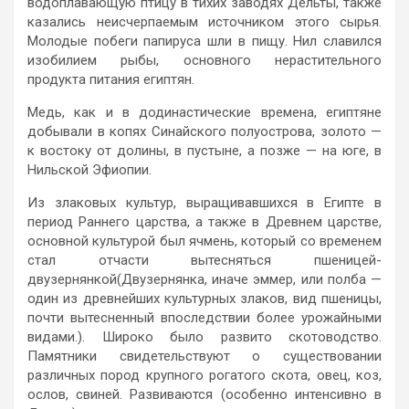
водоплавающую птицу в тихих заводях Дельты, также
казались неисчерпаемым источником этого сырья.
Молодые побеги папируса шли в пищу. Нил славился
изобилием рыбы, основного нерастительного
продукта питания египтян.
Медь, как и в додинастические времена, египтяне
добывали в копях Синайского полуострова, золото —
к востоку от долины, в пустыне, а позже — на юге, в
Нильской Эфиопии.
Из злаковых культур, выращивавшихся в Египте в
период Раннего царства, а также в Древнем царстве,
основной культурой был ячмень, который со временем
стал отчасти вытесняться пшеницей-
двузернянкой(Двузернянка, иначе эммер, или полба —
один из древнейших культурных злаков, вид пшеницы,
почти вытесненный впоследствии более урожайными
видами.). Широко было развито скотоводство.
Памятники свидетельствуют о существовании
различных пород крупного рогатого скота, овец, коз,
ослов, свиней. Развиваются (особенно интенсивно в