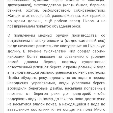
двузернянки), скотоводством (кости быков, баранов,
свиней), охотой, рыболовством, собирательством.
Жители этих поселений, расположенных, как правило,
по краям долины, ещё робели перед Нилом и не
предпринимали попыток обуздания реки.
С появлением медных орудий производства, со
вступлением в эпоху энеолита (медно-каменный век)
люди начинают решительное наступление на Нильскую
долину. В течение тысячелетий Нил создал своими
наносами более высокие по сравнению с уровнем
самой долины берега, поэтому существовал
естественный уклон от берега к краям долины, и вода
в период паводка распространялась по ней самотеком.
Чтобы обуздать реку, сделать поток воды в период
наводнения управляемым, люди укрепляли берега,
возводили береговые дамбы, насыпали поперечные
плотины от берегов реки до предгорий, чтобы
задержать воду на полях до тех пор, пока достаточно
не насытится влагой почва, а находящийся в воде во
взвешенном состоянии ил не осядет на поля. Много