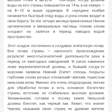
воды на юге страны повышается на 14 м, а на севере —
на 8—10 м выше ординара. В середине ноября
начинается быстрый спад воды, и рока снова входит в
свои берега. За эти четыре месяца принесенные Нилом
органические и минеральные частицы топким слоем
оседают на .залитое в период паводка водой
пространство.
Этот осадок постепенно и создавал египетскую почву.
Вся почва страны — наносного происхождения,
результат многотысячелетней деятельности реки в
период се ежегодных наводнений. И узкое каменное
ложе верхнеегипетской долины, и бывший когда-то
морским заливом Нижний Египет сплошь покрыты
глубоким слоем речных отложений—мягким, пористым
нильским илом. Именно эта очень плодородная, легкая
для обработки почва и есть основное богатство
страны, источник ее стабильных высоких урожаев.
Увлажненная, готовая к посеву земля Нильской
долины блестит, как черный лак. Кемет, что значит
Черная, называли свою страну ее древние жители,