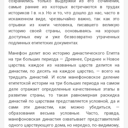
сохранились только выдержки из его сочинения,
самые ранние из которых встречаются в трудах
историков I в. н.э. Но и то, что дошло до нас, часто в
искаженном виде, чрезвычайно важно, так как это
отрывки из книги человека, писавшего великую
историю своей страны, основываясь на хорошо
доступных ему и уже безвозвратно утраченных
подлинных египетских документах.
Манефон делит всю историю династического Египта
на три больших периода — Древнее, Среднее н Новое
царства; каждое из названных царств делится на
династии, по десять на каждое царство, — всего на
тридцать династий. И если манефоновское деление
египетской истории на три больших периода на самом
деле отражает определенные качественные этапы в
развитии страны, то такая равномерная раскидка
династий по царствам представляется условной, да и
сами эти династии, как можно убедиться, —
образования весьма условные. Часто, правда,
манефоновская династия охватывает представителей
одного царствующего дома, но нередко, по-видимому,