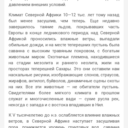
давлением внешних условий.
Климат Северной Африки 10—12 тыс. лет тому назад
был менее засушлив, чем теперь. Еще недавно
завершилось таяние льдов, покрывавших часть
Европы в конце ледникового периода; над Северной
Африкой проносились влажные ветры, выпадали
обильные дожди, и на месте теперешних пустынь была
саванна с высоким травяным покровом, с богатым
животным миром. Охотничьи племена, находившиеся
на стадии мезолита и раннего неолита, жили на
просторах теперешней Сахары. Это они оставили нам
наскальные рисунки, изображающие слонов, страусов,
жирафов, антилоп, буйволов, динамичные сцены охоты
на них. Все эти животные — не обитатели пустынь.
Свидетелями более мягкого климата в прошлом
служат и многочисленные вади — сухие русла рек,
некогда с запада и с востока впадавших в Нил.
К V тысячелетию до н.э. ослабляется влияние влажных
ветров, в Северной Африке наступает засушливая
пора, понижается уровень грунтовых вод, саванна