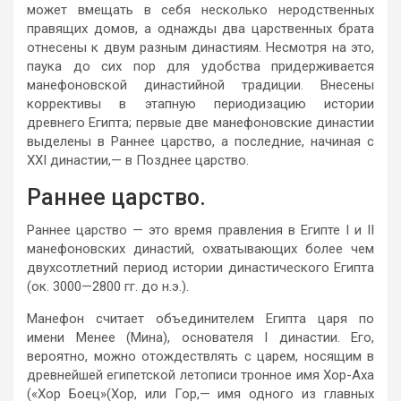
может вмещать в себя несколько неродственных
правящих домов, а однажды два царственных брата
отнесены к двум разным династиям. Несмотря на это,
паука до сих пор для удобства придерживается
манефоновской династийной традиции. Внесены
коррективы в этапную периодизацию истории
древнего Египта; первые две манефоновские династии
выделены в Раннее царство, а последние, начиная с
XXI династии,— в Позднее царство.
Раннее царство.
Раннее царство — это время правления в Египте I и II
манефоновских династий, охватывающих более чем
двухсотлетний период истории династического Египта
(ок. 3000—2800 гг. до н.э.).
Манефон считает объединителем Египта царя по
имени Менее (Мина), основателя I династии. Его,
вероятно, можно отождествлять с царем, носящим в
древнейшей египетской летописи тронное имя Хор-Аха
(«Хор Боец»(Хор, или Гор,— имя одного из главных