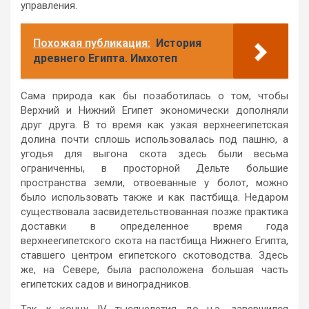
управления.
Похожая публикация:
История
древнего Египта. Имхотеп
Сама природа как бы позаботилась о том, чтобы
Верхний и Нижний Египет экономически дополняли
друг друга. В то время как узкая верхнеегипетская
долина почти сплошь использовалась под пашню, а
угодья для выгона скота здесь были весьма
ограниченны, в просторной Дельте большие
пространства земли, отвоеванные у болот, можно
было использовать также и как пастбища. Недаром
существовала засвидетельствованная позже практика
доставки в определенное время года
верхнеегипетского скота на пастбища Нижнего Египта,
ставшего центром египетского скотоводства. Здесь
же, на Севере, была расположена большая часть
египетских садов и виноградников.
Так к концу IV тысячелетия до н.э. завершился