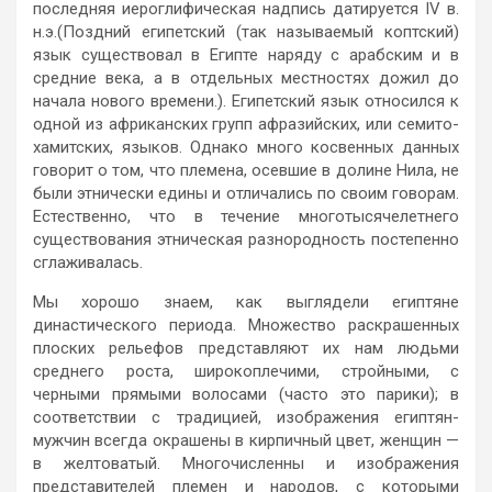
последняя иероглифическая надпись датируется IV в.
н.э.(Поздний египетский (так называемый коптский)
язык существовал в Египте наряду с арабским и в
средние века, а в отдельных местностях дожил до
начала нового времени.). Египетский язык относился к
одной из африканских групп афразийских, или семито-
хамитских, языков. Однако много косвенных данных
говорит о том, что племена, осевшие в долине Нила, не
были этнически едины и отличались по своим говорам.
Естественно, что в течение многотысячелетнего
существования этническая разнородность постепенно
сглаживалась.
Мы хорошо знаем, как выглядели египтяне
династического периода. Множество раскрашенных
плоских рельефов представляют их нам людьми
среднего роста, широкоплечими, стройными, с
черными прямыми волосами (часто это парики); в
соответствии с традицией, изображения египтян-
мужчин всегда окрашены в кирпичный цвет, женщин —
в желтоватый. Многочисленны и изображения
представителей племен и народов, с которыми