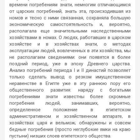
времени погребениям знати, немногим отличающимся
от царских погребений, знать эта, происходившая из
номов и тесно с ними связанная, сохраняла большую
экономическую самостоятельность и, вероятно,
располагала еще значительными наследственными
хозяйствами в номах. О людях, работавших в царском
хозяйстве и в хозяйствах знати, о методах
эксплуатации людей, вовлеченных в эти хозяйства, мы
не располагаем сведениями: они появятся в более
поздний период, уже в эпоху Древнего царства.
Анализ погребений периода I и II династий позволяет
только сделать вывод о резком имущественном
неравенстве в Египте уже в эту раннюю пору его
общественного развития: наряду с богатыми
погребениями знати известны более скромные
погребения людей, занимавших, вероятно,
определенное положение в египетском
административном и хозяйственном аппарате, в
хозяйствах царя и вельмож; обнаружены и совсем
бедные погребения (просто неглубокие ямки на краю
пустыни) низших слоев египетского общества.