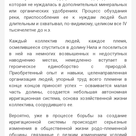
которая не нуждалась в дополнительных минеральных
или органических удобрениях. Процесс обуздания
реки, приспособления ее к нуждам людей был
длительным и охватывал, по-видимому, целиком все IV
тысячелетне до н.э.
Каждый коллектив людей, каждое племя,
осмелившееся спуститься в долину Нила и поселиться
в ней на немногих возвышенных н недоступных
наводнению местах, немедленно вступает в
героическое единоборство с природой.
Приобретенный опыт и навыки, целенаправленная
организация людей, упорный труд всего племени в
конце концов приносят успех — осваивается малая
часть долины, создается небольшая автономная
ирригационная система, основа хозяйственной жизни
коллектива, соорудившего ее.
Вероятно, уже в процессе борьбы за создание
ирригационной системы происходят серьезные
изменения в общественной жизни родо-племенной
общины, связанные с резким изменением условий