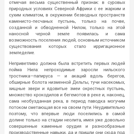
отмечая весьма существенный признак: в суровых
природных условиях Северной Африки с ее жарким и
сухим климатом, в окружении безводных пространств
каменисто-песчаных пустынь, только на почве,
созданной и обводненной Нилом, только на этой
наносной черной земле появилась и сама
возможность поселения людей, основным источником
существования которых стало ирригационное
земледелие.
Неприветливо должна была встретить первых людей
пойма Нила: непроходимые заросли нильского
тростника—папируса — и акаций вдоль берегов,
обширные болота низменной Дельты, тучи насекомых,
хищные звери и ядовитые змеи окрестных пустынь,
множество крокодилов и бегемотов в реке и, наконец,
сама необузданная река, в период паводка могучим
потоком сметающая все на своем пути. Неудивительно
поэтому, что впервые люди поселились в самой
долине только на стадии неолита, имея уже довольно
совершенные каменные орудия и разнообразные
производственные навыки, да и пришли они сюда под