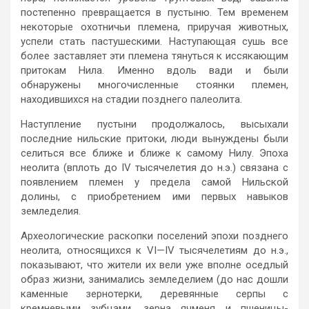
постепенно превращается в пустыню. Тем временем
некоторые охотничьи племена, приручая животных,
успели стать пастушескими. Наступающая сушь все
более заставляет эти племена тянуться к иссякающим
притокам Нила. Именно вдоль вади и были
обнаружены многочисленные стоянки племен,
находившихся на стадии позднего палеолита.
Наступление пустыни продолжалось, высыхали
последние нильские притоки, люди вынуждены были
селиться все ближе и ближе к самому Нилу. Эпоха
неолита (вплоть до IV тысячелетия до н.э.) связана с
появлением племен у предела самой Нильской
долины, с приобретением ими первых навыков
земледелия.
Археологические раскопки поселений эпохи позднего
неолита, относящихся к VI—IV тысячелетиям до н.э.,
показывают, что жители их вели уже вполне оседлый
образ жизни, занимались земледелием (до нас дошли
каменные зернотерки, деревянные серпы с
кремневыми зубцами, зерна ячменя и пшеницы-