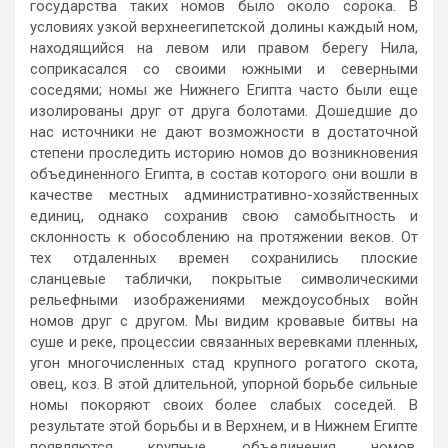
государства таких номов было около сорока. В
условиях узкой верхнеегипетской долины каждый ном,
находящийся на левом или правом берегу Нила,
соприкасался со своими южными и северными
соседями; номы же Нижнего Египта часто были еще
изолированы друг от друга болотами. Дошедшие до
нас источники не дают возможности в достаточной
степени проследить историю номов до возникновения
объединенного Египта, в состав которого они вошли в
качестве местных административно-хозяйственных
единиц, однако сохранив свою самобытность и
склонность к обособлению на протяжении веков. От
тех отдаленных времен сохранились плоские
сланцевые таблички, покрытые символическими
рельефными изображениями междоусобных войн
номов друг с другом. Мы видим кровавые битвы на
суше и реке, процессии связанных веревками пленных,
угон многочисленных стад крупного рогатого скота,
овец, коз. В этой длительной, упорной борьбе сильные
номы покоряют своих более слабых соседей. В
результате этой борьбы и в Верхнем, и в Нижнем Египте
появляются крупные объединения номов,