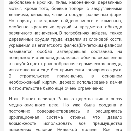
рыболовные крючки, пилы, наконечники деревянных
мотыг; кроме того, боевые топоры с закругленными
лезвиями, кинжалы, чаши и сосуды различных форм.
Но наряду с медными найдено много и каменных,
особенно кремневых орудий и предметов обихода
различного назначения. В погребениях найдены также
деревянные орудия труда, изделия из слоновой кости,
украшения из египетского фаянса(Египетским фаянсом
называется особая затвердевшая составная, на
поверхности стекловидная, масса, обычно окрашенная
в голубой цвет.), разнообразная керамическая посуда,
изготовленная еще без применения гончарного круга.
В строительстве применялись в основном
необожженный кирпич, дерево; использование камня
в строительстве было ещё очень ограниченно.
Итак, Египет периода Раннего царства жил в эпоху
медно-каменного века. Но уже была создана и
постоянно совершенствовалась и расширялась
ирригационная система страны, что давало
возможность использовать все преимущества
природных условий Нильской долины. Все это