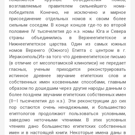
возглавляемые правителем сильнейшего нома-
победителя. Конечно, не исключено и мирное
присоединение отдельных номов к своим более
сильным соседям. В конце концов где-то во второй
половине IV тысячелетия до н.э. номы Юга и Севера
страны объединились в Верхнеегипетское и
Нижнеегипетское царства. Один из самых южных
номов Верхнего (Южного) Египта с центром в г.
Иераконполь(Из-за того что древнеегипетское письмо
(в отличие от месопотамской клинописи) не передает
гласных, ученым приходится реконструировать
истинное древнее звучание египетских слов и
собственных имен косвенными способами, главным
образом по дошедшим через другие народы данным о
более позднем звучании египетских собственных имен
(II—I тысячелетия до н.э.). Эти реконструкции до сих
пор остаются очень ненадежными, и большинство
египтологов продолжают пользоваться условными,
заведомо неточными чтениями. В этих условных
чтениях дано большинство египетских собственных
имен и в настоящей книги. Некоторые имена даны в