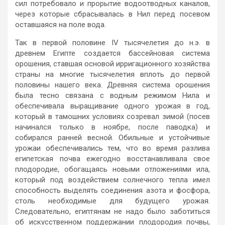
сил потребовало и прорытие водоотводных каналов,
через которые сбрасывалась в Нил перед посевом
оставшаяся на поле вода.
Так в первой половине IV тысячелетия до н.э. в
древнем Египте создается бассейновая система
орошения, ставшая основой ирригационного хозяйства
страны на многие тысячелетия вплоть до первой
половины нашего века. Древняя система орошения
была тесно связана с водным режимом Нила и
обеспечивала выращивание одного урожая в год,
который в тамошних условиях созревал зимой (посев
начинался только в ноябре, после паводка) и
собирался ранней весной. Обильные и устойчивые
урожаи обеспечивались тем, что во время разлива
египетская почва ежегодно восстанавливала свое
плодородие, обогащаясь новыми отложениями ила,
который под воздействием солнечного тепла имел
способность выделять соединения азота и фосфора,
столь необходимые для будущего урожая.
Следовательно, египтянам не надо было заботиться
об искусственном поддержании плодородия почвы,