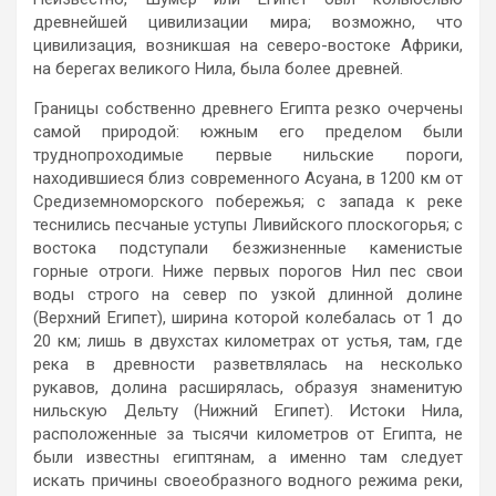
древнейшей цивилизации мира; возможно, что
цивилизация, возникшая на северо-востоке Африки,
на берегах великого Нила, была более древней.
Границы собственно древнего Египта резко очерчены
самой природой: южным его пределом были
труднопроходимые первые нильские пороги,
находившиеся близ современного Асуана, в 1200 км от
Средиземноморского побережья; с запада к реке
теснились песчаные уступы Ливийского плоскогорья; с
востока подступали безжизненные каменистые
горные отроги. Ниже первых порогов Нил пес свои
воды строго на север по узкой длинной долине
(Верхний Египет), ширина которой колебалась от 1 до
20 км; лишь в двухстах километрах от устья, там, где
река в древности разветвлялась на несколько
рукавов, долина расширялась, образуя знаменитую
нильскую Дельту (Нижний Египет). Истоки Нила,
расположенные за тысячи километров от Египта, не
были известны египтянам, а именно там следует
искать причины своеобразного водного режима реки,