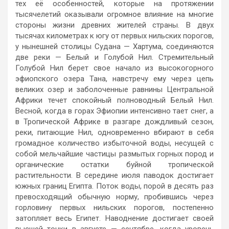
тех её особенностей, которые на протяжении
тысячелетий оказывали огромное влияние на многие
стороны жизни древних жителей страны. В двух
тысячах километрах к югу от первых нильских порогов,
у нынешней столицы Судана — Хартума, соединяются
две реки — Белый и Голубой Нил. Стремительный
Голубой Нил берет свое начало из высокогорного
эфиопского озера Тана, навстречу ему через цепь
великих озер и заболоченные равнины Центральной
Африки течет спокойный полноводный Белый Нил.
Весной, когда в горах Эфиопии интенсивно тает снег, а
в Тропической Африке в разгаре дождливый сезон,
реки, питающие Нил, одновременно вбирают в себя
громадное количество избыточной воды, несущей с
собой мельчайшие частицы размытых горных пород и
органические остатки буйной тропической
растительности. В середине июля паводок достигает
южных границ Египта. Поток воды, порой в десять раз
превосходящий обычную норму, пробившись через
горловину первых нильских порогов, постепенно
затопляет весь Египет. Наводнение достигает своей
высшей точки в августе — сентябре, когда уровень