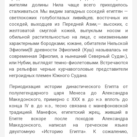
жителям долины Нила чаще всего приходилось
сталкиваться. Мы видим западных соседей египтян —
светлокожих голубоглазых ливийцев; восточных их
соседей, выходцев из Передней Азии,— высоких, с
желтоватой смуглой кожей, выпуклым носом и
обильной растительностью на лице, с неизменными
характерными бородками; южане, обитатели Нильской
Эфиопии(В древности Эфиопией (Куш) называлась не
современная Эфиопия, а нынешний Северный Судан.),
или Нубии, выглядят темно-фиолетовыми. Встречаются
на рельефах черные курчавоголовые представители
негроидных племен Южного Судана.
Периодизация истории династического Египта от
полулегендарного царя Менеса до Александра
Македонского, примерно с XXX в. до н.э. вплоть до
конца IV в. до н.э., тесно связана с манефоновской
традицией. Манефон, египетский жрец, живший в
Египте вскоре после походов Александра
Македонского, написал на греческом языке
двухтомную «Историю Египта». К сожалению,