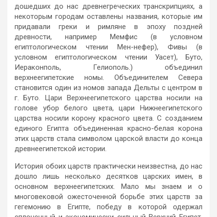
дошедших до нас древнегреческих транскрипциях, а
некоторым городам оставлены названия, которые им
придавали греки и римляне в эпоху поздней
древности, например Мемфис (в условном
египтологическом чтении Мен-нефер), Фивы (в
условном египтологическом чтении Уасет), Буто,
Иераконполь, Гелиополь.) объединил
верхнеегипетские номы. Объединителем Севера
становится один из номов запада Дельты с центром в
г. Буто. Цари Верхнеегипетского царства носили на
голове убор белого цвета, цари Нижнеегипетского
царства носили корону красного цвета. С созданием
единого Египта объединенная красно-белая корона
этих царств стала символом царской власти до конца
древнеегипетской истории.
История обоих царств практически неизвестна, до нас
дошло лишь несколько десятков царских имен, в
основном верхнеегипетских. Мало мы знаем и о
многовековой ожесточенной борьбе этих царств за
гегемонию в Египте, победу в которой одержал
сплоченный и экономически сильный Верхний Египет.