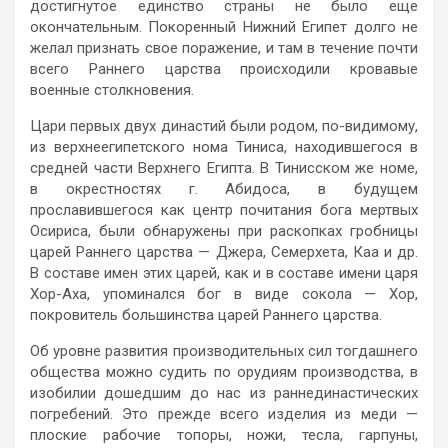
достигнутое единство страны не было еще
окончательным. Покоренный Нижний Египет долго не
желал признать свое поражение, и там в течение почти
всего Раннего царства происходили кровавые
военные столкновения.
Цари первых двух династий были родом, по-видимому,
из верхнеегипетского нома Тиниса, находившегося в
средней части Верхнего Египта. В Тинисском же номе,
в окрестностях г. Абидоса, в будущем
прославившегося как центр почитания бога мертвых
Осириса, были обнаружены при раскопках гробницы
царей Раннего царства — Джера, Семерхета, Каа и др.
В составе имен этих царей, как и в составе имени царя
Хор-Axa, упоминался бог в виде сокола — Хор,
покровитель большинства царей Раннего царства.
Об уровне развития производительных сил тогдашнего
общества можно судить по орудиям производства, в
изобилии дошедшим до нас из раннединастических
погребений. Это прежде всего изделия из меди —
плоские рабочие топоры, ножи, тесла, гарпуны,