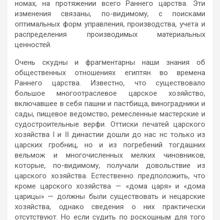
номах, на протяжении всего Раннего царства. Эти
изменения связаны, по-видимому, с поисками
оптимальных форм управления, производства, учета и
распределения производимых материальных
ценностей.
Очень скудны и фрагментарны наши знания об
общественных отношениях египтян во времена
Раннего царства. Известно, что существовало
большое многоотраслевое царское хозяйство,
включавшее в себя пашни и пастбища, виноградники и
сады, пищевое ведомство, ремесленные мастерские и
судостроительные верфи. Оттиски печатей царского
хозяйства I и II династии дошли до нас нс только из
царских гробниц, но и из погребений тогдашних
вельмож и многочисленных мелких чиновников,
которые, по-видимому, получали довольствие из
царского хозяйства. Естественно предположить, что
кроме царского хозяйства — «дома царя» и «дома
царицы» — должны были существовать и нецарские
хозяйства, однако сведения о них практически
отсутствуют. Но если судить по роскошным для того