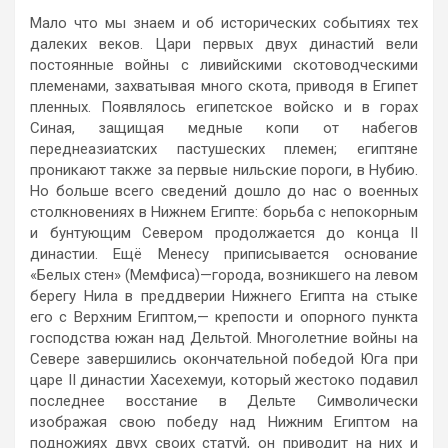
Мало что мы знаем и об исторических событиях тех
далеких веков. Цари первых двух династий вели
постоянные войны с ливийскими скотоводческими
племенами, захватывая много скота, приводя в Египет
пленных. Появлялось египетское войско и в горах
Синая, защищая медные копи от набегов
переднеазиатских пастушеских племен; египтяне
проникают также за первые нильские пороги, в Нубию.
Но больше всего сведений дошло до нас о военных
столкновениях в Нижнем Египте: борьба с непокорным
и бунтующим Севером продолжается до конца II
династии. Ещё Менесу приписывается основание
«Белых стен» (Мемфиса)—города, возникшего на левом
берегу Нила в преддверии Нижнего Египта на стыке
его с Верхним Египтом,— крепости и опорного пункта
господства южан над Дельтой. Многолетние войны на
Севере завершились окончательной победой Юга при
царе II династии Хасехемуи, который жестоко подавил
последнее восстание в Дельте Символически
изображая свою победу над Нижним Египтом на
подножиях двух своих статуй, он приводит на них и