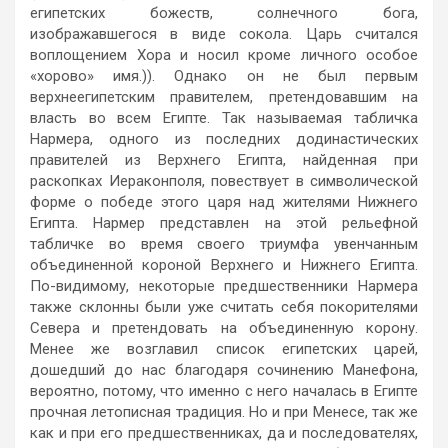
египетских божеств, солнечного бога,
изображавшегося в виде сокола. Царь считался
воплощением Хора и носил кроме личного особое
«хорово» имя.)). Однако он не был первым
верхнеегипетским правителем, претендовавшим на
власть во всем Египте. Так называемая табличка
Нармера, одного из последних додинастических
правителей из Верхнего Египта, найденная при
раскопках Иераконполя, повествует в символической
форме о победе этого царя над жителями Нижнего
Египта. Нармер представлен на этой рельефной
табличке во время своего триумфа увенчанным
объединенной короной Верхнего и Нижнего Египта.
По-видимому, некоторые предшественники Нармера
также склонны были уже считать себя покорителями
Севера и претендовать на объединенную корону.
Менее же возглавил список египетских царей,
дошедший до нас благодаря сочинению Манефона,
вероятно, потому, что именно с него началась в Египте
прочная летописная традиция. Но и при Менесе, так же
как и при его предшественниках, да и последователях,