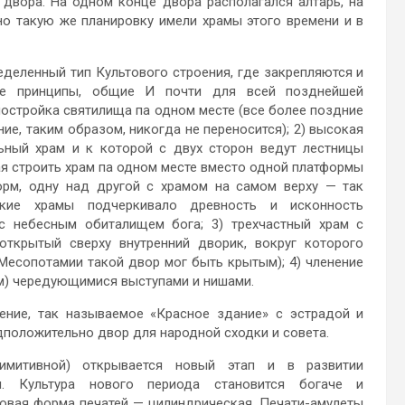
двора. На одном конце двора располагался алтарь, на
о такую же планировку имели храмы этого времени и в
еделенный тип Культового строения, где закрепляются и
ные принципы, общие И почти для всей позднейшей
 постройка святилища па одном месте (все более поздние
е, таким образом, никогда не переносится); 2) высокая
льный храм и к которой с двух сторон ведут лестницы
ая строить храм па одном месте вместо одной платформы
форм, одну над другой с храмом на самом верху — так
окие храмы подчеркивало древность и исконность
с небесным обиталищем бога; 3) трехчастный храм с
ткрытый сверху внутренний дворик, вокруг которого
Месопотамии такой двор мог быть крытым); 4) членение
рм) чередующимися выступами и нишами.
ение, так называемое «Красное здание» с эстрадой и
положительно двор для народной сходки и совета.
имитивной) открывается новый этап и в развитии
и. Культура нового периода становится богаче и
новая форма печатей — цилиндрическая. Печати-амулеты