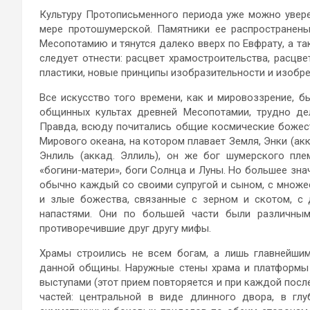
Культуру Протописьменного периода уже можно увере
мере протошумерской. Памятники ее распространен
Месопотамию и тянутся далеко вверх по Евфрату, а та
следует отнести: расцвет храмостроительства, расцве
пластики, новые принципы изобразительности и изобре
Все искусство того времени, как и мировоззрение, б
общинных культах древней Месопотамии, трудно де
Правда, всюду почитались общие космические божеств
Мирового океана, на котором плавает Земля, Энки (ак
Энлиль (аккад. Эллиль), он же бог шумерского пл
«богини-матери», боги Солнца и Луны. Но большее зн
обычно каждый со своими супругой и сыном, с множ
и злые божества, связанные с зерном и скотом, с
напастями. Они по большей части были различны
противоречившие друг другу мифы.
Храмы строились не всем богам, а лишь главнейши
данной общины. Наружные стены храма и платформы
выступами (этот прием повторяется и при каждой посл
частей: центральной в виде длинного двора, в гл