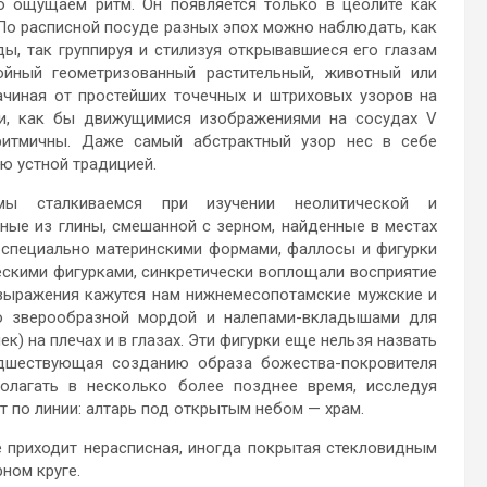
о ощущаем ритм. Он появляется только в цеолите как
 По расписной посуде разных эпох можно наблюдать, как
ы, так группируя и стилизуя открывавшиеся его глазам
ойный геометризованный растительный, животный или
ачиная от простейших точечных и штриховых узоров на
и, как бы движущимися изображениями на сосудах V
 ритмичны. Даже самый абстрактный узор нес в себе
 устной традицией.
 сталкиваемся при изучении неолитической и
нные из глины, смешанной с зерном, найденные в местах
и специально материнскими формами, фаллосы и фигурки
скими фигурками, синкретически воплощали восприятие
выражения кажутся нам нижнемесопотамские мужские и
 со зверообразной мордой и налепами-вкладышами для
к) на плечах и в глазах. Эти фигурки еще нельзя назвать
едшествующая созданию образа божества-покровителя
лагать в несколько более позднее время, исследуя
т по линии: алтарь под открытым небом — храм.
ке приходит нерасписная, иногда покрытая стекловидным
ном круге.