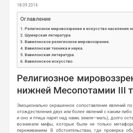
18.09.2014
Оглавление
Религиозное мировоззрение и искусство населения ни
Шумерская литература.
Вавилонское религиозное мировоззрение.
Вавилонская техника и наука.
Вавилонская литература.
Вавилонское искусство.
Религиозное мировоззрен
нижней Месопотамии III т
Эмоционально окрашенное сопоставление явлений по 
отождествления двух или более явлений с каким-либо
и оно и птица парят над нами; земля—мать), долго о
возникали мифы, которые были не только метафор
переживанием. В обстоятельствах, где проверка 