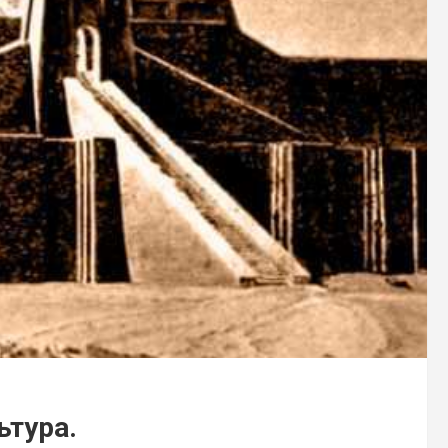
ьтура.