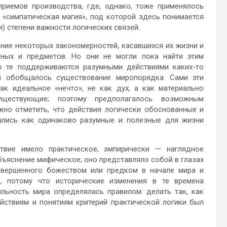
приемов производства, где, однако, тоже применялось
 «симпатическая магия», под которой здесь понимается
) степени важности логических связей.
ние некоторых закономерностей, касавшихся их жизни и
тных и предметов. Но они не могли пока найти этим
то те поддерживаются разумными действиями каких-то
и обобщалось существование миропорядка. Сами эти
к идеальное «нечто», не как дух, а как материально
уществующие; поэтому предполагалось возможным
жно отметить, что действия логически обоснованные и
ались как одинаково разумные и полезные для жизни
твие имело практическое, эмпирически — наглядное
объяснение мифическое; оно представляло собой в глазах
совершенного божеством или предком в начале мира и
, потому что исторические изменения в те времена
льность мира определялась правилом: делать так, как
ействиям и понятиям критерий практической логики был