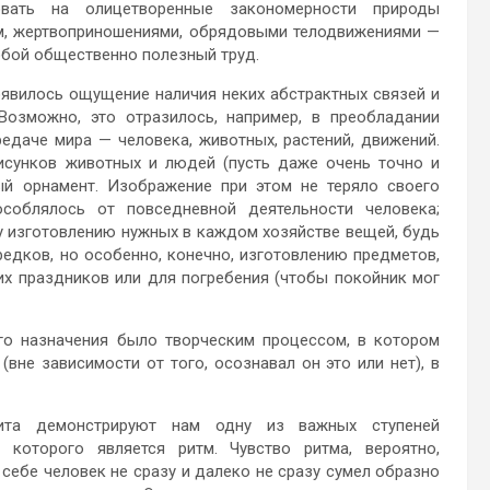
овать на олицетворенные закономерности природы
м, жертвоприношениями, обрядовыми телодвижениями —
юбой общественно полезный труд.
появилось ощущение наличия неких абстрактных связей и
Возможно, это отразилось, например, в преобладании
едаче мира — человека, животных, растений, движений.
исунков животных и людей (пусть даже очень точно и
ый орнамент. Изображение при этом не теряло своего
соблялось от повседневной деятельности человека;
 изготовлению нужных в каждом хозяйстве вещей, будь
редков, но особенно, конечно, изготовлению предметов,
их праздников или для погребения (чтобы покойник мог
го назначения было творческим процессом, в котором
вне зависимости от того, осознавал он это или нет), в
лита демонстрируют нам одну из важных ступеней
 которого является ритм. Чувство ритма, вероятно,
 себе человек не сразу и далеко не сразу сумел образно