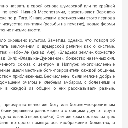
нно назвать в своей основе шумерской или по крайней
ы по всей Нижней Месопотамии, захватывают Верхнюю
кже по р. Тигр. К наивысшим достижениям этого периода
т искусства глиптики (резьбы на печатях), новые формы
тение письменности.
ыло окрашено культом. Заметим, однако, что, говоря об
лать заключения о шумерской религии как о системе.
а: «Небо» Ан (аккад. Ану), «Владыка земли», божество
кад. Эйя); «Владыка-Дуновение», божество наземных сил,
еменного союза с центром в Ниппуре; многочисленные
ачение имели местные боги-покровители каждой общины,
еством приближенных. Бесчисленны были мелкие добрые
 домашним очагом и хлебным амбаром, с болезнями и
ми в каждой из общин, о них рассказывали разные,
м, преимущественно же богу или богине—покровителям
 были украшены равномерно отстоящими друг от друга
едовательной перестройке). Сам же храм состоял из трех
убине которого помещалось изображение божества, и