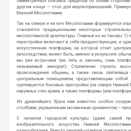
симметричных боковых приделов по обеим сторонам 
другом конце — стол для жертвоприношений. Примерн
Верхней Месопотамии.
Так на севере и на юге Месопотамии формируется опр
становятся традиционными некоторые строитель
месопотамской архитектуры. Главные из их таковы: 1)
перестройки включают в себя предшествующие, и здани
искусственная платформа, на которой стоит центра
(впоследствии, может быть, именно в результате обыч
мы уже встречаем три, пять и, наконец, семь плат
называемый зиккурат). Стремление строить выс
происхождения общины, а также связь святилища 
центральным помещением, представляющим собой о
группируются боковые пристройки (на севере Нижней 
наружных стен храма, а также платформы (или платфо
Из древнейшего Урука нам известно особое сооруж
столбами, украшенными мозаичным орнаментом,— пред
С началом городской культуры (даже самой пр
изобразительного искусства Нижней Месопотами
разнообразнее. Вместо печатей-штампов появляется 