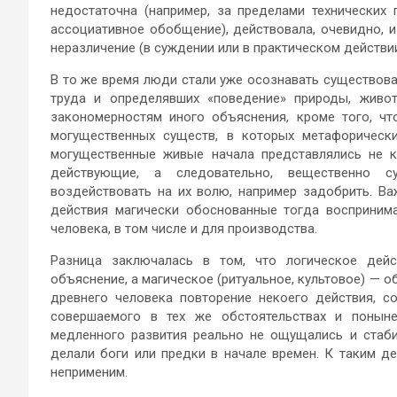
недостаточна (например, за пределами технических 
ассоциативное обобщение), действовала, очевидно, и
неразличение (в суждении или в практическом действии
В то же время люди стали уже осознавать существова
труда и определявших «поведение» природы, живо
закономерностям иного объяснения, кроме того, ч
могущественных существ, в которых метафорическ
могущественные живые начала представлялись не ка
действующие, а следовательно, вещественно с
воздействовать на их волю, например задобрить. Ва
действия магически обоснованные тогда восприним
человека, в том числе и для производства.
Разница заключалась в том, что логическое дейс
объяснение, а магическое (ритуальное, культовое) — 
древнего человека повторение некоего действия, 
совершаемого в тех же обстоятельствах и поныне
медленного развития реально не ощущались и стаби
делали боги или предки в начале времен. К таким д
неприменим.