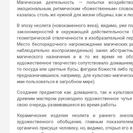
Магическая деятельность — попытки воздейств
эмоциональным, ритмическим «божественным» слово
казалась столь же нужной для жизни общины, как и л
В эпоху неолита (новокаменного века), видимо, уже 
закономерностей в окружающей действительности. 
геометрической отвлеченности в изобразительной пер
Место беспорядочного нагромождения магических р
наблюдательно воспроизведенных) занял абстрактн
магического назначения и в то же время не обо
художественное творчество сопутствовало домашнему
то посуда или цветные бусы, фигурки божеств либо п
предназначавшихся, например, для культово-магическ
ими пользоваться в загробном мире).
Создание предметов как домашнего, так и культово
древним мастером руководило художественное чутье (
свою очередь развивавшееся во время работы.
Керамические изделия неолита и раннего энео
художественного обобщения, главным показателем
органично присуще человеку, но, видимо, открыл его в