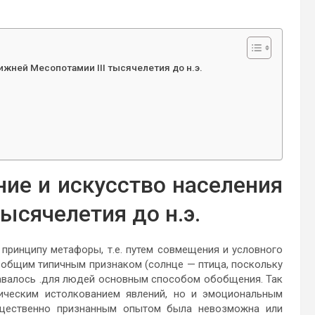
жней Месопотамии III тысячелетия до н.э.
ие и искусство населения
ысячелетия до н.э.
принципу метафоры, т.е. путем совмещения и условного
 общим типичным признаком (солнце — птица, поскольку
ставалось .для людей основным способом обобщения. Так
ическим истолкованием явлений, но и эмоциональным
общественно признанным опытом была невозможна или