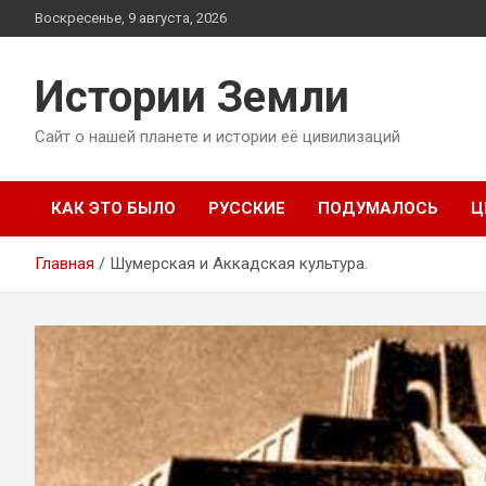
Перейти
Воскресенье, 9 августа, 2026
к
содержимому
Истории Земли
Сайт о нашей планете и истории её цивилизаций
КАК ЭТО БЫЛО
РУССКИЕ
ПОДУМАЛОСЬ
Ц
Главная
Шумерская и Аккадская культура.