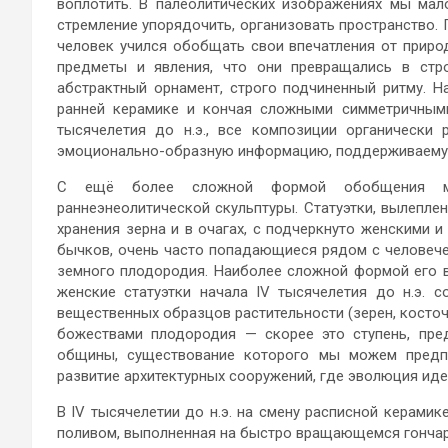
воплотить. В палеолитических изображениях мы мал
стремление упорядочить, организовать пространство.
человек учился обобщать свои впечатления от природ
предметы и явления, что они превращались в стр
абстрактный орнамент, строго подчиненный ритму. Н
ранней керамике и кончая сложными симметричным
тысячелетия до н.э., все композиции органически
эмоционально-образную информацию, поддерживаемую
С ещё более сложной формой обобщения мы
раннеэнеолитической скульптуры. Статуэтки, вылепле
хранения зерна и в очагах, с подчеркнуто женскими 
бычков, очень часто попадающиеся рядом с человече
земного плодородия. Наиболее сложной формой его 
женские статуэтки начала IV тысячелетия до н.э.
вещественных образцов растительности (зерен, косточе
божествами плодородия — скорее это ступень, пр
общины, существование которого мы можем предпо
развитие архитектурных сооружений, где эволюция иде
В IV тысячелетии до н.э. на смену расписной керами
поливом, выполненная на быстро вращающемся гончар