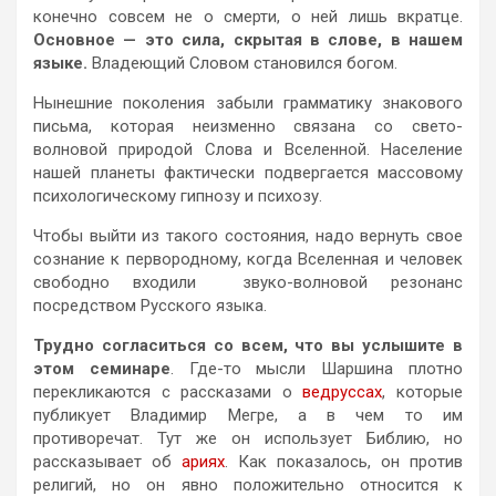
конечно совсем не о смерти, о ней лишь вкратце.
Основное — это сила, скрытая в слове, в нашем
языке.
Владеющий Словом становился богом.
Нынешние поколения забыли грамматику знакового
письма, которая неизменно связана со свето-
волновой природой Слова и Вселенной. Население
нашей планеты фактически подвергается массовому
психологическому гипнозу и психозу.
Чтобы выйти из такого состояния, надо вернуть свое
сознание к первородному, когда Вселенная и человек
свободно входили звуко-волновой резонанс
посредством Русского языка.
Трудно согласиться со всем, что вы услышите в
этом семинаре
. Где-то мысли Шаршина плотно
перекликаются с рассказами о
ведруссах
, которые
публикует Владимир Мегре, а в чем то им
противоречат. Тут же он использует Библию, но
рассказывает об
ариях
. Как показалось, он против
религий, но он явно положительно относится к