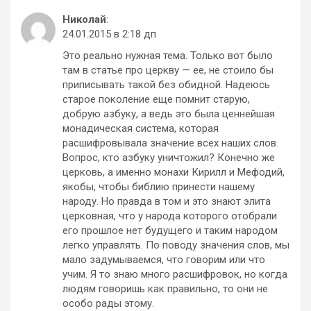
Николай
:
24.01.2015 в 2:18 дп
Это реально нужная тема. Только вот было
там в статье про церкву — ее, не стоило бы
приписывать такой без обидной. Надеюсь
старое поколение еще помнит старую,
добрую азбуку, а ведь это была ценнейшая
монадическая система, которая
расшифровывала значение всех наших слов.
Вопрос, кто азбуку уничтожил? Конечно же
церковь, а именно монахи Кирилл и Мефодий,
якобы, чтобы библию принести нашему
народу. Но правда в том и это знают элита
церковная, что у народа которого отобрали
его прошлое нет будущего и таким народом
легко управлять. По поводу значения слов, мы
мало задумываемся, что говорим или что
учим. Я то знаю много расшифровок, но когда
людям говоришь как правильно, то они не
особо рады этому.