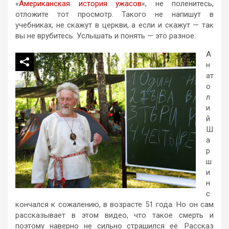
«
Американская история ужасов
«, не поленитесь,
отложите тот просмотр. Такого не напишут в
учебниках, не скажут в церкви, а если и скажут — так
вы не врубитесь. Услышать и понять — это разное.
А
н
ат
о
л
и
й
Ш
а
р
ш
и
н
с
кончался к сожалению, в возрасте 51 года. Но он сам
рассказывает в этом видео, что такое смерть и
поэтому наверно не сильно страшился её. Рассказ