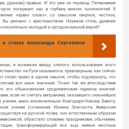
ая, удачная) правью. И это уже не перевод Пятикнижия
торое погружает нас в глубину многих тысячелетий. В
жение «право слово», со смыслом «верное, честное,
е бы увязано с христианством. Неужели столь древние
с относительно молодой и ортодоксальной верой?
 и стихов Александра Сергеевича
нная, и возникла ввиду слепого использования этого
ристианство на Руси называлось
правоверным, как сейчас
тут слово
право
в одном смысле, чтобы подчеркнуть, что
ключив все иные значения
. Точно так же впоследствии
ите, это обыкновенная средневековая
подмена понятий
.
ами, если не считать митраизма, оказавшего сильнейшее
о учения, жило исключительно благодаря Новому Завету,
ком учении (сочинения Иоанна Златоуста, Амвросия
 существуя на русской почве, оно естественным образом
имволикой, обрастало словами, праздниками, обычаями;
ентации, трансформирующей все еще живые местные