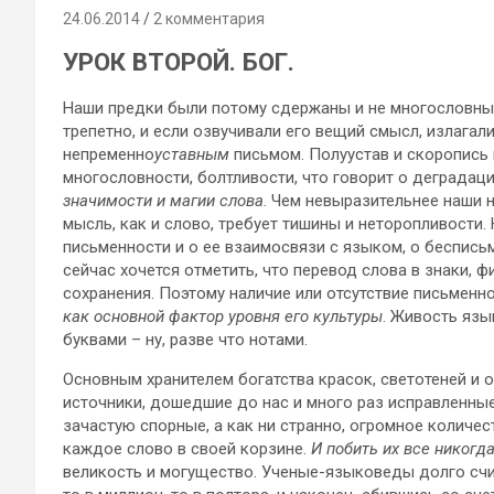
24.06.2014
2 комментария
УРОК ВТОРОЙ. БОГ.
Наши предки были потому сдержаны и не многословны,
трепетно, и если озвучивали его вещий смысл, излагали
непременно
уставным
письмом. Полуустав и скоропись
многословности, болтливости, что говорит о деградац
значимости и магии слова
. Чем невыразительнее наши 
мысль, как и слово, требует тишины и неторопливости
письменности и о ее взаимосвязи с языком, о беспись
сейчас хочется отметить, что перевод слова в знаки, 
сохранения. Поэтому наличие или отсутствие письменно
как основной фактор уровня его культуры
. Живость язы
буквами – ну, разве что нотами.
Основным хранителем богатства красок, светотеней и 
источники, дошедшие до нас и много раз исправленные
зачастую спорные, а как ни странно, огромное количе
каждое слово в своей корзине.
И побить их все никогд
великость и могущество. Ученые-языковеды долго счи