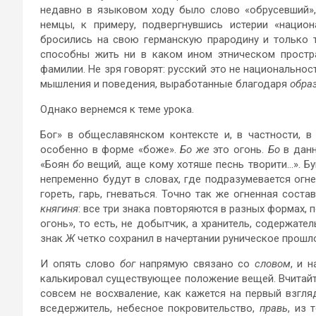
недавно в языковом ходу было слово «обрусевший»,
немцы, к примеру, подвергнувшись истерии «нацио
бросились на свою германскую прародину и только 
способны жить ни в каком ином этническом простра
фамилии. Не зря говорят: русский это не национальнос
мышления и поведения, выработанные благодаря
обра
Однако вернемся к теме урока.
Бог» в общеславянском контексте и, в частности, 
особенно в форме «боже».
Бо же
это огонь.
Бо
в данн
«Боян
бо
вещий, аще кому хотяше песнь творити…». Б
непременно будут в словах, где подразумевается огнен
гореть, гарь, гневаться. Точно так же огненная со
княгиня
: все три знака повторяются в разных формах,
огонь», то есть, не добытчик, а хранитель, содержател
знак
Ж
четко сохранил в начертании руническое прошло
И опять слово
бог
напрямую связано со
словом
, и 
калькировал существующее положение вещей. Вчитайт
совсем не восхваление, как кажется на первый взгля
вседержитель, небесное покровительство,
правь
, из 