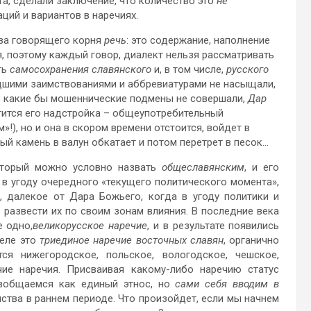
ета, сделали заключение, что количество это
не
аций и вариантов в наречиях.
-за говорящего корня
речь
: это содержание, наполнение
, поэтому каждый говор, диалект нельзя рассматривать
ть
самосохранения славянского
и, в том числе,
русского
едшими заимствованиями и аббревиатурами не насыщали,
; какие бы мошеннические подмены не совершали,
Дар
тится его надстройка – общеупотребительный
!), но и она в скором времени отстоится, войдет в
атый камень в валун обкатает и потом перетрет в песок…
оторый можно условно назвать
общеславянским
, и его
 в угоду очередного «текущего политического момента»,
, далекое от Дара Божьего, когда в угоду политики и
 развести их по своим зонам влияния. В последние века
 одно,
великорусское наречие
, и в результате появились
деле это
триединое наречие восточных славян
, органично
ся нижегородское, польское, вологодское, чешское,
чие наречия. Присваивая какому-либо наречию статус
азобщаемся как единый этнос, но
сами себя вводим в
ства в раннем периоде. Что произойдет, если мы начнем