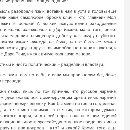
ом выстроено наше общее здание?
ысль разодрали язык, вставив нам в уста и головы еще
ели наше самолюбие, бросив клич – кто главней? Мол,
 лежит в основе! А всякий искусственно разодранный
о, исконно заложенное в Дар Божий
, мало того, резко
ачинаем делить священную добычу, как шкуру неубитого
янском языке никогда не было, нет и быть не может
ливаются друг в друга, взаимообразно подпитываются, и
де Дара Речи, имея единую корневую основу.
стный и чисто политический – разделяй и властвуй…
ает жить сам по себе, и если мы произносим
бог, боже,
о перевода.
кий язык» лишь по той причине, что русское наречие,
ием
русь
оказалось доминирующим среди иных наречий,
овременному человеку. Как бы меня ни грела горделивая
, я отчетливо понимаю, что язык, на котором думаю,
вянского корня, и до сей поры связан с ним единой
ие национальности
русский
единственное среди всех иных
разу на два вопроса – кто? и какой? Кроме того, еще