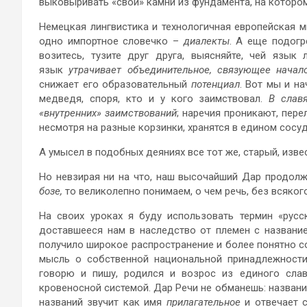
выковыривать «свои» камни из фундамента, на котор
Немецкая лингвистика и технологичная европейская м
одно импортное словечко –
диалекты
. А еще подогр
возитесь, тузите друг друга, выясняйте, чей язык
язык
утрачивает объединительное, связующее начал
снижает его образовательный
потенциал
. Вот мы и н
медведя, споря, кто и у кого заимствовал.
В слав
«внутренних» заимствований
; наречия проникают, пере
несмотря на разные корзинки, хранятся в едином сосу
А умысел в подобных деяниях все тот же, старый, изве
Но невзирая ни на что, наш высочайший Дар продолж
бозе,
то великолепно понимаем, о чем речь, без всяког
На своих уроках я буду использовать термин «русс
доставшееся нам в наследство от племен с назван
получило широкое распространение и более понятно с
мысль о собственной национальной принадлежности
говорю и пишу, родился и возрос из единого сла
кровеносной системой. Дар Речи не обманешь: назван
названий звучит как имя
прилагательное
и отвечает с