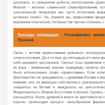
дословно, то священная добыча, ниспосланная (данн
Моисея –
исконно славянское словообразование
, ко
классической литературе мы часто встречаем выра
истинное слово». Но, скажите вы, православие врод
верования (языческие, поганые) так прочно сплелись 
Похожая публикация:
Расшифровка имени
Пушкина
Связь с ветхим православием довольно опосредова
словосочетания. Да и то еще до пятнадцатого века х
себя называют мусульмане
. Святые отцы применили 
их вера – правильная, верная, правдивая,
напрочь ис
было использовано слово «православие». Если хот
Христианство не сращивалось с древними богами и вер
влияние; оно, не имеющее собственного оригинальног
опиралось на Ветхий и жижделось на святоотечес
Медиоланского, Иоанна Богослова и прочих). Однако,
насыщалось более древней и вовсе не христианской с
короче, происходил процесс своеобразной ферм