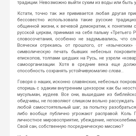
традиции. Невозможно выйти сухим из воды или быть у
Кстати, точно так же прививается любая другая при
бессовестно использовала такие русские традицио
общинной жизни, к вечевой демократии, к понятиям с
русской церкви, принимая на себя пальму «Третьего 
словосочетания, особенно не задумывались, что сл
Всячески отрекаясь от прошлого, от «языческих» 
символическую печать бывших небесных покровите
епископов, толпами шедших на Русь, не узрели «кова
самоорганизации. Хотя в средние века еще долж
способность сохранять устойчивую
магию слова
…
Говоря о наших, исконно славянских, небесных покро
споришь с эдаким внутренним цензором: как бы неост
мусульман, иудеев. Все они, вышедшие из библейск
обидчивы, не позволяют слишком вольно рассуждать о
любой самостоятельный шаг, за попытку разобраться,
либо вообще публично угрожают расправой. Коль Г
личностное мировосприятие, убеждение, непоколебим
Свой сан, собственную посредническую миссию?