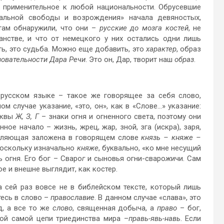
 применительное к любой национальности. Обрусевшие
нальной свободы и возрождения» начала девяностых,
там обнаружили, что они –
русские до мозга костей
, не
нстве, и что от немецкого у них остались одни лишь
ть, это судьба. Можно еще добавить, это
характер
, образ
зовательности Дара Речи
. Это он, Дар, творит наш
образ
.
в русском языке – такое же говорящее за себя слово,
ом случае указание, «это, он», как в «Слове…» указание:
уквы
Ж, З, Г
– знаки огня и огненного света, поэтому они
ное начало – жизнь, жрец, жар, зной, зга (искра), заря,
ставляющая заложена в говорящем слове
князь – княже –
 поскольку изначально
княже
, буквально, «ко мне несущий
ь огня. Его бог – Сваро
г
и сыновья огни-сваро
ж
ичи. Сам
е и внешне выглядит, как костер.
на сей раз вовсе не в библейском тексте, который лишь
есь в слово –
православие
. В данном случае «слава», это
д, а все то же
слово
, священная добыча, а
право
– бог,
той самой цепи триединства мира –
правь-явь-навь
. Если