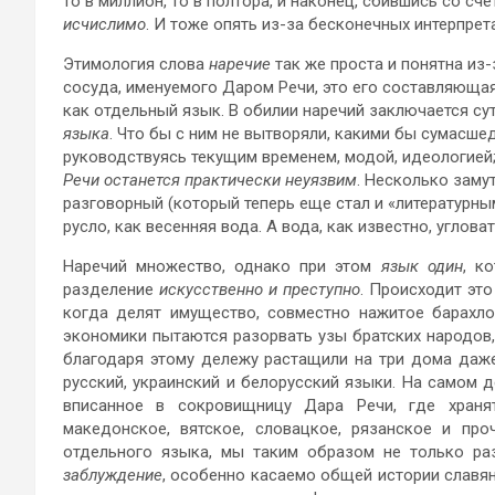
то в миллион, то в полтора, и наконец, сбившись со сч
исчислимо
. И тоже опять из-за бесконечных интерпрет
Этимология слова
наречие
так же проста и понятна из
сосуда, именуемого Даром Речи, это его составляющая
как отдельный язык. В обилии наречий заключается су
языка
. Что бы с ним не вытворяли, какими бы сумасш
руководствуясь текущим временем, модой, идеологией
Речи останется практически неуязвим
. Несколько заму
разговорный (который теперь еще стал и «литературным»
русло, как весенняя вода. А вода, как известно, углов
Наречий множество, однако при этом
язык один
, к
разделение
искусственно и преступно
. Происходит это
когда делят имущество, совместно нажитое барахло
экономики пытаются разорвать узы братских народов,
благодаря этому дележу растащили на три дома даже
русский, украинский и белорусский языки. На самом 
вписанное в сокровищницу Дара Речи, где хранят
македонское, вятское, словацкое, рязанское и про
отдельного языка, мы таким образом не только р
заблуждение
, особенно касаемо общей истории славян