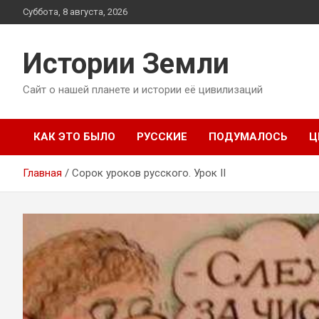
Перейти
Суббота, 8 августа, 2026
к
содержимому
Истории Земли
Сайт о нашей планете и истории её цивилизаций
КАК ЭТО БЫЛО
РУССКИЕ
ПОДУМАЛОСЬ
Ц
Главная
Сорок уроков русcкого. Урок II