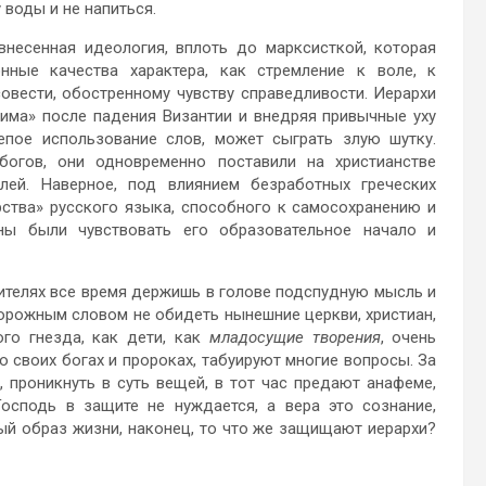
 воды и не напиться.
внесенная идеология, вплоть до марксисткой, которая
нные качества характера, как стремление к воле, к
овести, обостренному чувству справедливости. Иерархи
Рима» после падения Византии и внедряя привычные уху
епое использование слов, может сыграть злую шутку.
богов, они одновременно поставили на христианстве
лей. Наверное, под влиянием безработных греческих
рства» русского языка, способного к самосохранению и
ны были чувствовать его образовательное начало и
вителях все время держишь в голове подспудную мысль и
орожным словом не обидеть нынешние церкви, христиан,
ого гнезда, как дети, как
младосущие творения
, очень
 своих богах и пророках, табуируют многие вопросы. За
 проникнуть в суть вещей, в тот час предают анафеме,
осподь в защите не нуждается, а вера это сознание,
ый образ жизни, наконец, то что же защищают иерархи?