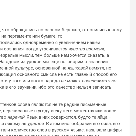
 что обращались со словом бережно, относились к нему
 на пергаменте или бумаге, то
 появились одновременно с увеличением нашей
ии сознания, когда утрачивается
чувство времени,
незрелые мысли, тем больше нам хочется сказать, а
. На одном из уроков мы еще поговорим о значении
менной культуре, основанной на
языковой памяти
, но
фиксация основного смысла не есть главный способ его
сти у того или иного народа
не может восприниматься
ка в его звучании, ибо это качество нельзя записать
оттенков слова являются не те редкие письменные
, переписанные в угоду «текущего момента» или вовсе
ство
наречий
. Язык в них содержится, будто те яйца –
а и никому не удастся
. В этом многообразии его сила, его
тали количество слов в русском языке, называли цифры