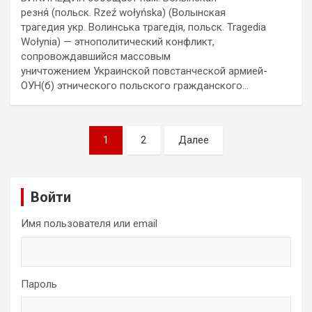
резня́ (польск. Rzeź wołyńska) (Волынская
трагедия укр. Волинська трагедія, польск. Tragedia
Wołynia) — этнополитический конфликт,
сопровождавшийся массовым
уничтожением Украинской повстанческой армией-
ОУН(б) этнического польского гражданского…
Пагинация
1
2
Далее
записей
Войти
Имя пользователя или email
Пароль