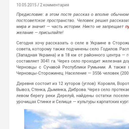
10.05.2015
2 комментария
Предисловие: в этом посте рассказ о вполне обычном 
постсоветское пространство. Человек решил рассказа
мира и значит — часть истории. Никто не запрещает
п
желание — присылайте!
Сегодня хочу рассказать о селе в Украине в Сторож
совета, которому также подчинены село Годилов. Рас
(Западная Украина) и в 18 км от районного центра —
составляет 3041 га. Через село проходит железная до
Черновцы с Сучавой Республики Румынии. А также 
Черновцы-Сторожинец. Население — 3556 человек (2001
Деревня состоит из 12 хуторов (углов): Коровля, Ворот
Вывоз, Стенка, Дымянка, Диброва. Через село протекает
левом берегу реки Дерелуй, найдены остатки посел
урочищах Стинке и Селище — культуры карпатских курган