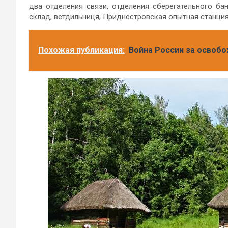
два отделения связи, отделения сберегательного бан
склад, ветдильниця, Приднестровская опытная стан
Похожая публикация:
Война России за освобо