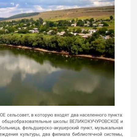
 сельсовет, в которую входят два населенного пункта:
 две общеобразовательные школы: ВЕЛИКОКУЧУРОВСКОЕ и
я больница, фельдшерско-акушерский пункт, музыкальная
еждения культуры, два филиала библиотечной системы,