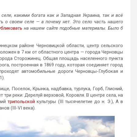
селе, какими богата как и Западная Украина, так и всё
ть о своем селе — а почему нет. Это село часть нашего
убликовать
на нашем сайте подобные материалы. Было б
инецком районе Черновицкой области, центр сельского
положен в 7 км от областного центра — города Черновцы
 города Сторожинец. Общая площадь населенного пункта
рога, построенная в 1869 году, которая соединяет город
проходят автомобильные дороги Черновцы-Глубокая и
).
ище, Поселок, Крынка, надбавка, турлука, Горб, Глисний,
 три реки: Дерелуй верховой, Коровля. В центре села, на
ений
трипольской
культуры (III тысячелетие до н. Э.), А в
ов (III-VI века).