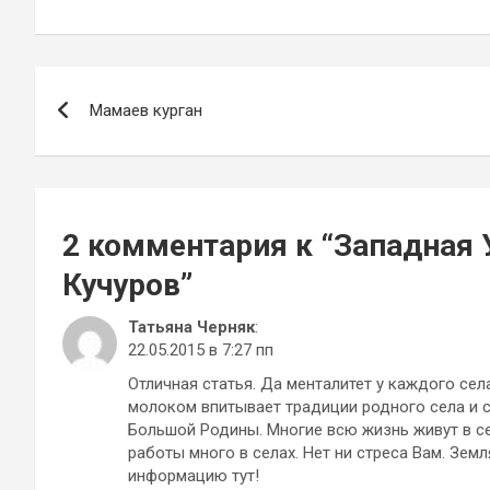
Навигация
Мамаев курган
по
записям
2 комментария к “
Западная 
Кучуров
”
Татьяна Черняк
:
22.05.2015 в 7:27 пп
Отличная статья. Да менталитет у каждого сел
молоком впитывает традиции родного села и 
Большой Родины. Многие всю жизнь живут в се
работы много в селах. Нет ни стреса Вам. Зем
информацию тут!