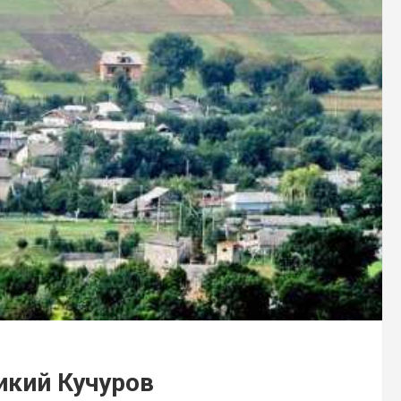
икий Кучуров