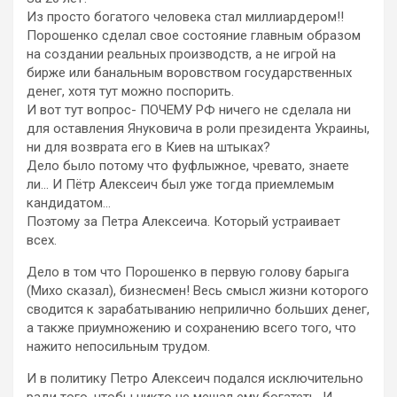
Из просто богатого человека стал миллиардером!!
Порошенко сделал свое состояние главным образом
на создании реальных производств, а не игрой на
бирже или банальным воровством государственных
денег, хотя тут можно поспорить.
И вот тут вопрос- ПОЧЕМУ РФ ничего не сделала ни
для оставления Януковича в роли президента Украины,
ни для возврата его в Киев на штыках?
Дело было потому что фуфлыжное, чревато, знаете
ли… И Пётр Алексеич был уже тогда приемлемым
кандидатом…
Поэтому за Петра Алексеича. Который устраивает
всех.
Дело в том что Порошенко в первую голову барыга
(Михо сказал), бизнесмен! Весь смысл жизни которого
сводится к зарабатыванию неприлично больших денег,
а также приумножению и сохранению всего того, что
нажито непосильным трудом.
И в политику Петро Алексеич подался исключительно
ради того, чтобы никто не мешал ему богатеть. И