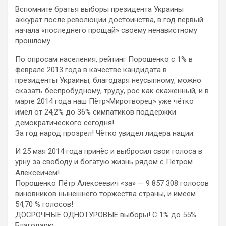
Вспомните братья выборы президента Украины
аккурат после революции достоинства, в год первый
начала «последнего прощай» своему ненавистному
прошлому.
По опросам населения, рейтинг Порошенко с 1% в
феврале 2013 года в качестве кандидата в
президенты Украины, благодаря неусыпному, можно
сказать беспробудному, труду, рос как скаженный, и в
марте 2014 года наш Пётр»Миротворец» уже чётко
имел от 24,2% до 36% симпатиков поддержки
демократического сегодня!
За год народ прозрел! Чётко увидел лидера нации.
И 25 мая 2014 года принёс и выбросил свои голоса в
урну за свободу и богатую жизнь рядом с Петром
Алексеичем!
Порошенко Пётр Алексеевич «за» — 9 857 308 голосов
виновников нынешнего торжества страны, и имеем
54,70 % голосов!
ДОСРОЧНЫЕ ОДНОТУРОВЫЕ выборы! С 1% до 55%.
Благодарю…