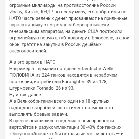
огромные миллиарды на противостояние России,
Ирану, Китаю, КНДР по всему миру, его побратимы по
НАТО часть зелёных денег присваивают на приличные
зарплаты, шикуют огромным бюрократически-
генеральским аппаратом, на деньги США построили
огромнейшую новую штаб-квартиру в Брюсселе, а свои
ойры тратят на закупки в России дешёвых
энергоносителей.
А в это время в НАТО.
Например в Германии по данным Deutsche Welle
ПОЛОВИНА из 224 танков находятся в нерабочем
состоянии, истребители Eurofighter: 39 из 128,
штурмовики Tornado: 26 из 93.
Ну и так далее.
А в Великобритании всего один из 18 крупных
надводных кораблей флота имеет возможность
выполнять боевые задачи.
В прессе появлялись сведения о неисправности
вертолётов и разукомплектации 30-40% британских
«Чинук» и «Апач» чтобы остальные могли летать — и