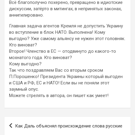
Всё благополучно похерено, превращено в идиотские
дискуссии, затёрто в митингах, в непринятых законах,
аннигилировано.
Главная задача агентов Кремля не допустить Украину
во вступление в блок НАТО. Выполнена! Кому
выгодно? Уже самому альянсу не нужен этот головняк.
Кто виноват?
Второе! Членство в ЕС — отодвинуто до какого-то
мохнатого года. Кто виноват?
Кому выгодно?
Так что поздравляем Вас со вторым сроком
П.Порошенко! Президента Украины который выгоден
и США и РФ, ЕС и НАТО! Если вы не поняли этот
заумный опус.
Можете стрелять в автора, он пишет как умеет!
Навигация
Как Даль объяснял происхождение слова русские
по