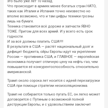
это было уже лет 10 назад.
Что происходит в армиях менее богатых стран НАТО,
таких как Италия и Испания точно неизвестно но
вполне возможно, что и там цифры техники грозны
лишь на бумаге.
Техника становится всё дороже и запчасти ЯВНО
ТОЖЕ. Притом для всех армий. И у всего есть срок
годности.
И за всё должны платить США!!!!
В результате в США — растёт национальный долг и
дефицит бюджета, ойры Европы идут на укрепление
России — противника США, и ГЛАВНОЕ — европейская
экономика получает отличную цену на нефть-газ, чем
повышается её конкурентоспособность относительно
американской.
Трамп около сорока лет носится с идеей перезагрузки
США при помощи стратегии неоизоляционизма.
Трамп не собирается только пугать ЕС, он легко может
договорится с Путиным о возможной полной
деструкции Европы, и с удовольствием заключит