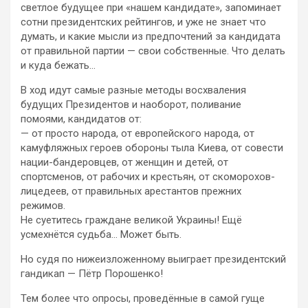
светлое будущее при «нашем кандидате», запоминает
сотни президентских рейтингов, и уже не знает что
думать, и какие мысли из предпочтений за кандидата
от правильной партии — свои собственные. Что делать
и куда бежать…
В ход идут самые разные методы восхваления
будущих Президентов и наоборот, поливание
помоями, кандидатов от:
— от просто народа, от европейского народа, от
камуфляжных героев обороны тыла Киева, от совести
нации-бандеровцев, от женщин и детей, от
спортсменов, от рабочих и крестьян, от скоморохов-
лицедеев, от правильных арестантов прежних
режимов.
Не суетитесь граждане великой Украины! Ещё
усмехнётся судьба… Может быть.
Но судя по нижеизложенному выиграет президентский
гандикап — Пётр Порошенко!
Тем более что опросы, проведённые в самой гуще