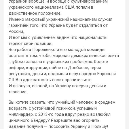
Украиной вообще, и вообще с культивированием
украинского национализма США попали в
двойственное положение.
Именно махровый украинский национализм служил
гарантией того, что Украина будет отдаляться от
России.
И вот мы с удивлением видим что националисты
теряют свои позиции.
Вся работа Порошенко и его молодой команды
состоит в том, чтобы мировая демократическая элита
глубоко завязла в украинских проблемах, болоте
реформ, коррупции, войне на Донбассе, теряя
репутацию, деньги, подрывая веру народов Европы и
США в адекватность своих правительств.
И плюнула, слюной, на Украину потеряв деньги и
терпение.
Вы хотите сказать, что умнейший человек, в среднем
возрасте, с устойчивой психикой, успешный
миллиардер, с 2013-го года вдруг резко возлюбил
циничного Бандеру? Разрешите вас огорчить.
Задание получил — поссорить Украину и Польшу!