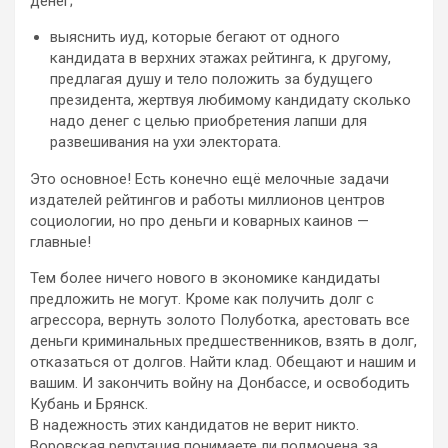
денег;
выяснить иуд, которые бегают от одного
кандидата в верхних этажах рейтинга, к другому,
предлагая душу и тело положить за будущего
президента, жертвуя любимому кандидату сколько
надо денег с целью приобретения лапши для
развешивания на ухи электората.
Это основное! Есть конечно ещё мелочные задачи
издателей рейтингов и работы миллионов центров
социологии, но про деньги и коварных каинов —
главные!
Тем более ничего нового в экономике кандидаты
предложить не могут. Кроме как получить долг с
агрессора, вернуть золото Полуботка, арестовать все
деньги криминальных предшественников, взять в долг,
отказаться от долгов. Найти клад. Обещают и нашим и
вашим. И закончить войну на Донбассе, и освободить
Кубань и Брянск.
В надежность этих кандидатов не верит никто.
Воровская репутация понимаете ли подмочена за