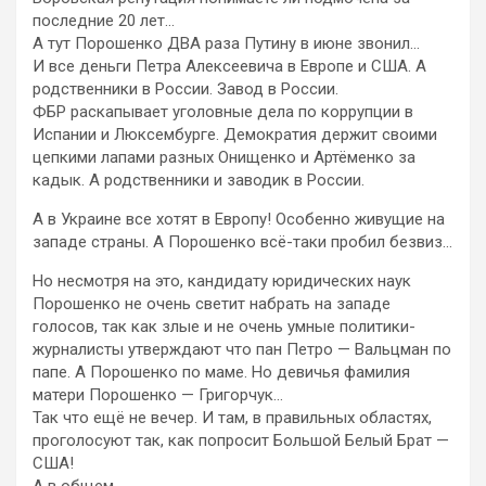
последние 20 лет…
А тут Порошенко ДВА раза Путину в июне звонил…
И все деньги Петра Алексеевича в Европе и США. А
родственники в России. Завод в России.
ФБР раскапывает уголовные дела по коррупции в
Испании и Люксембурге. Демократия держит своими
цепкими лапами разных Онищенко и Артёменко за
кадык. А родственники и заводик в России.
А в Украине все хотят в Европу! Особенно живущие на
западе страны. А Порошенко всё-таки пробил безвиз…
Но несмотря на это, кандидату юридических наук
Порошенко не очень светит набрать на западе
голосов, так как злые и не очень умные политики-
журналисты утверждают что пан Петро — Вальцман по
папе. А Порошенко по маме. Но девичья фамилия
матери Порошенко — Григорчук…
Так что ещё не вечер. И там, в правильных областях,
проголосуют так, как попросит Большой Белый Брат —
США!
А в общем…