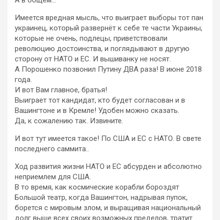
Имеется вредная мысль, что выиграет выборы тот пан
украинец, который развернёт к себе те части Украины,
которые не очень, подлецы, приветствовали
революцию достоинства, и поглядывают в другую
сторону от НАТО и ЕС. И вышиванку не носят.
А Порошенко позвонил Путину ДВА раза! В июне 2018
года.
И вот Вам главное, братья!
Выиграет тот кандидат, кто будет согласован и в
Вашингтоне и в Кремле! Удобен можно сказать.
Да, к сожалению так. Извините.
И вот тут имеется такое! По США и ЕС с НАТО. В свете
последнего саммита..
Ход развития жизни НАТО и ЕС абсурден и абсолютно
неприемлем для США.
В то время, как космические корабли бороздят
Большой театр, когда Вашингтон, надрывая пупок,
борется с мировым злом, и выращивая национальный
долг выше всех своих возможных пределов, тратит