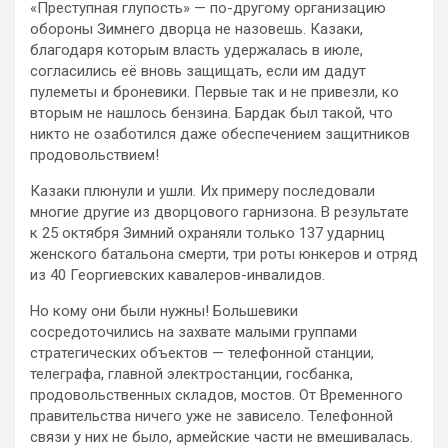
«Преступная глупость» — по-другому организацию
обороны Зимнего дворца не назовешь. Казаки,
благодаря которым власть удержалась в июле,
согласились её вновь защищать, если им дадут
пулеметы и броневики. Первые так и не привезли, ко
вторым не нашлось бензина. Бардак был такой, что
никто не озаботился даже обеспечением защитников
продовольствием!
Казаки плюнули и ушли. Их примеру последовали
многие другие из дворцового гарнизона. В результате
к 25 октября Зимний охраняли только 137 ударниц
женского батальона смерти, три роты юнкеров и отряд
из 40 Георгиевских кавалеров-инвалидов.
Но кому они были нужны! Большевики
сосредоточились на захвате малыми группами
стратегических объектов — телефонной станции,
телеграфа, главной электростанции, госбанка,
продовольственных складов, мостов. От Временного
правительства ничего уже не зависело. Телефонной
связи у них не было, армейские части не вмешивалась.