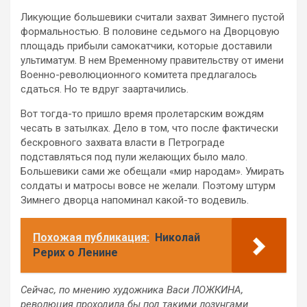
Ликующие большевики считали захват Зимнего пустой
формальностью. В половине седьмого на Дворцовую
площадь прибыли самокатчики, которые доставили
ультиматум. В нем Временному правительству от имени
Военно-революционного комитета предлагалось
сдаться. Но те вдруг заартачились.
Вот тогда-то пришло время пролетарским вождям
чесать в затылках. Дело в том, что после фактически
бескровного захвата власти в Петрограде
подставляться под пули желающих было мало.
Большевики сами же обещали «мир народам». Умирать
солдаты и матросы вовсе не желали. Поэтому штурм
Зимнего дворца напоминал какой-то водевиль.
Похожая публикация:
Николай
Рерих о Ленине
Сейчас, по мнению художника Васи ЛОЖКИНА,
революция проходила бы под такими лозунгами