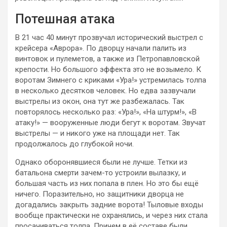
Потешная атака
В 21 час 40 минут прозвучал исторический выстрел с
крейсера «Аврора». По дворцу начали палить из
винтовок и пулеметов, а также из Петропавловской
крепости. Но большого эффекта это не возымело. К
воротам Зимнего с криками «Ура!» устремилась толпа
в несколько десятков человек. Но едва зазвучали
выстрелы из окон, она тут же разбежалась. Так
повторялось несколько раз: «Ура!», «На штурм!», «В
атаку!» — вооруженные люди бегут к воротам. Звучат
выстрелы — и никого уже на площади нет. Так
продолжалось до глубокой ночи.
Однако оборонявшиеся были не лучше. Тетки из
батальона смерти зачем-то устроили вылазку, и
большая часть из них попала в плен. Но это бы ещё
ничего. Поразительно, но защитники дворца не
догадались закрыть задние ворота! Тыловые входы
вообще практически не охранялись, и через них стала
просачиваться толпа. Причем в её составе были