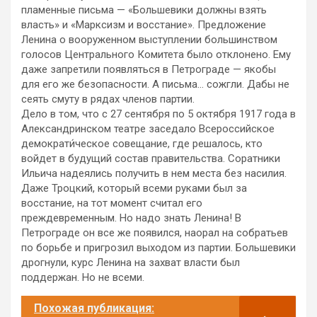
пламенные письма — «Большевики должны взять
власть» и «Марксизм и восстание». Предложение
Ленина о вооруженном выступлении большинством
голосов Центрального Комитета было отклонено. Ему
даже запретили появляться в Петрограде — якобы
для его же безопасности. А письма… сожгли. Дабы не
сеять смуту в рядах членов партии.
Дело в том, что с 27 сентября по 5 октября 1917 года в
Александринском театре заседало Всероссийское
демократи́ческое совещание, где решалось, кто
войдет в будущий состав правительства. Соратники
Ильича надеялись получить в нем места без насилия.
Даже Троцкий, который всеми руками был за
восстание, на тот момент считал его
преждевременным. Но надо знать Ленина! В
Петрограде он все же появился, наорал на собратьев
по борьбе и пригрозил выходом из партии. Большевики
дрогнули, курс Ленина на захват власти был
поддержан. Но не всеми.
Похожая публикация: