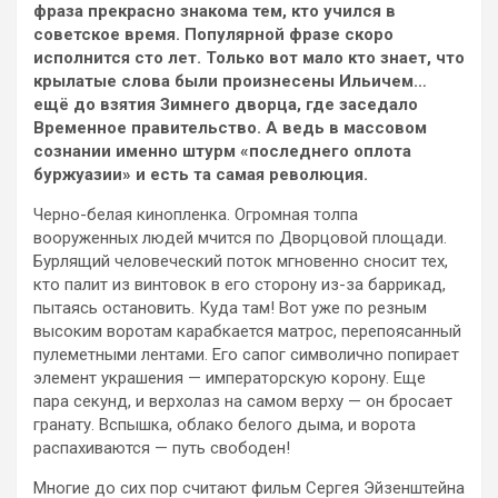
фраза прекрасно знакома тем, кто учился в
советское время. Популярной фразе скоро
исполнится сто лет. Только вот мало кто знает, что
крылатые слова были произнесены Ильичем…
ещё до взятия Зимнего дворца, где заседало
Временное правительство. А ведь в массовом
сознании именно штурм «последнего оплота
буржуазии» и есть та самая революция.
Черно-белая кинопленка. Огромная толпа
вооруженных людей мчится по Дворцовой площади.
Бурлящий человеческий поток мгновенно сносит тех,
кто палит из винтовок в его сторону из-за баррикад,
пытаясь остановить. Куда там! Вот уже по резным
высоким воротам карабкается матрос, перепоясанный
пулеметными лентами. Его сапог символично попирает
элемент украшения — императорскую корону. Еще
пара секунд, и верхолаз на самом верху — он бросает
гранату. Вспышка, облако белого дыма, и ворота
распахиваются — путь свободен!
Многие до сих пор считают фильм Сергея Эйзенштейна