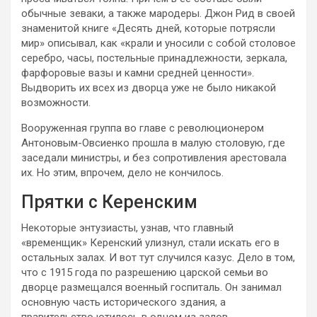
обычные зеваки, а также мародеры. Джон Рид в своей
знаменитой книге «Десять дней, которые потрясли
мир» описывал, как «крали и уносили с собой столовое
серебро, часы, постельные принадлежности, зеркала,
фарфоровые вазы и камни средней ценности».
Выдворить их всех из дворца уже не было никакой
возможности.
Вооруженная группа во главе с революционером
Антоновым-Овсиенко прошла в малую столовую, где
заседали министры, и без сопротивления арестовала
их. Но этим, впрочем, дело не кончилось.
Прятки с Керенским
Некоторые энтузиасты, узнав, что главный
«временщик» Керенский улизнул, стали искать его в
остальных залах. И вот тут случился казус. Дело в том,
что с 1915 года по разрешению царской семьи во
дворце размещался военный госпиталь. Он занимал
основную часть исторического здания, а
правительство ютилось в одном из залов.