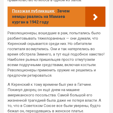
Похожая публикация:
Зачем
немцы рвались на Мамаев
курган в 1942 году
Революционеры, вошедшие в раж, попытались было
разбинтовывать тяжелораненых — они думали, что
Керенский скрывается среди них. Но обитатели
госпиталя возмутились. Они и так натерпелись во
время обстрела Зимнего, а тут ещё подобное хамство!
Наиболее рьяных пришельцев просто отмутузили
всеми подручными средствами, включая костыли.
Революционеры применить оружие не решились и
предпочли ретироваться.
А Керенский к тому времени был уже в Гатчине.
Покинул дворец он ещё днем на машине
американского посольства. Самой большой его
жизненной трагедией была даже не потеря власти. А
то, что в Советском Союзе все были уверены, будто
бежал он, переодевшись в женское платье.