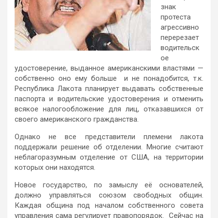
знак
протеста
агрессивно
перерезает
водительск
ое
удостоверение, выданное американскими властями —
собственно оно ему больше и не понадобится, т.к.
Республика Лакота планирует выдавать собственные
паспорта и водительские удостоверения и отменить
всякое налогообложение для лиц, отказавшихся от
своего американского гражданства.
Однако не все представители племени лакота
поддержали решение об отделении. Многие считают
неблагоразумным отделение от США, на территории
которых они находятся.
Новое государство, по замыслу её основателей,
должно управляться союзом свободных общин.
Каждая община под началом собственного совета
управления сама регулирует правопорядок. Сейчас на