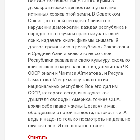
Вот оно «истинное лицо США». Крики о
демократических ценностях и угнетение
истинных хозяев этой земли. В Советском
Союзе , который сегодня обвиняют в
нарушении демократии, каждая республика и
народность получили право изучать свой
язык, издавать книги, фильмы снимать. Я
долгое время жила в республиках Закавказья
и Средней Азии и знаю это не со слов.
Республики развивали свою культуру, сколько
книг вышло в национальных издательствах! В
СССР знали и Чингиза Айтматова , и Расула
Гамзатова. И еще массу талантов из
национальных республик. Все это дал им
СССР, которого сегодня выдают как
душителя свободы. Америка, точнее США,
взяли себе право » жены Цезаря» и мир,
обалдевший от этой наглости, потакает ей. А
ведь и надо-то только посмотреть на дела, не
слушая слов. И все понятно станет.
Ответить