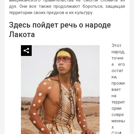
дух. Они все также продолжают бороться, защищая
территории своих предков и их культуру.
Здесь пойдет речь о народе
Лакота
Этот
народ,
точне
е его
остат
ки,
прожи
вает
на
террит
ории
совре
менны
х
США.