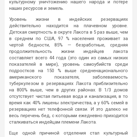
культурному уничтожению нашего народа и потере
наших ресурсов и земель.
Уровень жизни в индейских резервациях
действительно находится на плачевном уровне.
Детская смертность в округе Лакота в 5 раз выше, чем
в среднем по США, 97 % населения проживает за
чертой бедности, 85% — безработные, средняя
продолжительность жизни индейцев лакота
составляет всего 44 года (это один из самых низких
показателей в мире), уровень самоубийств среди
подростков на 150 % выше средненационального
американского показателя, заболеваемость
туберкулезом в резервациях Лакота приблизительно
на 800% выше, чем в других районах. В 1/3 домов
отсутствует чистая питьевая вода и канализация, в то
время как 40% лишены электричества, а у 60% семей в
резервациях нет телефонной связи. И это далеко не
весь перечень бед, с которыми ежедневно приходится
сталкиваться индейцам племени Лакота.
Еще одной причиной отделения стал культурный