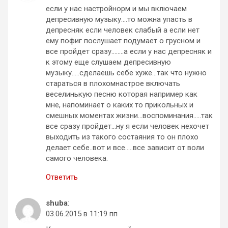
если у нас настройнорм и мы включаем
депресивную музыку….то можна упасть в
депресняк если человек слабый а если нет
ему пофиг послушает подумает о грусном и
все пройдет сразу……..а если у нас депресняк и
к этому еще слушаем депресивную
музыку…..сделаешь себе хуже…так что нужно
стараться в плохомнастрое включать
веселинькую песню которая например как
мне, напоминает о каких то прикольных и
смешных моментах жизни…воспоминания…..так
все сразу пройдет…ну я если человек нехочет
выходить из такого состаяния то он плохо
делает себе..вот и все…..все зависит от воли
самого человека.
Ответить
shuba
:
03.06.2015 в 11:19 пп