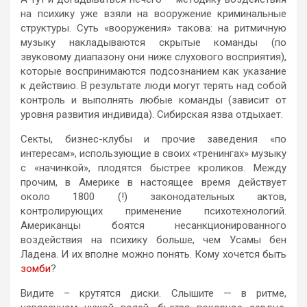
на психику уже взяли на вооружение криминальные
структуры. Суть «вооружения» такова: на ритмичную
музыку накладываются скрытые команды (по
звуковому диапазону они ниже слухового восприятия),
которые воспринимаются подсознанием как указание
к действию. В результате люди могут терять над собой
контроль и выполнять любые команды (зависит от
уровня развития индивида). Сибирская язва отдыхает.
Секты, бизнес-клубы и прочие заведения «по
интересам», использующие в своих «тренингах» музыку
с «начинкой», плодятся быстрее кроликов. Между
прочим, в Америке в настоящее время действует
около 1800 (!) законодательных актов,
контролирующих применение психотехнологий.
Американцы боятся несанкционированного
воздействия на психику больше, чем Усамы бен
Ладена. И их вполне можно понять. Кому хочется быть
зомби
?
Видите – крутятся диски. Слышите — в ритме,