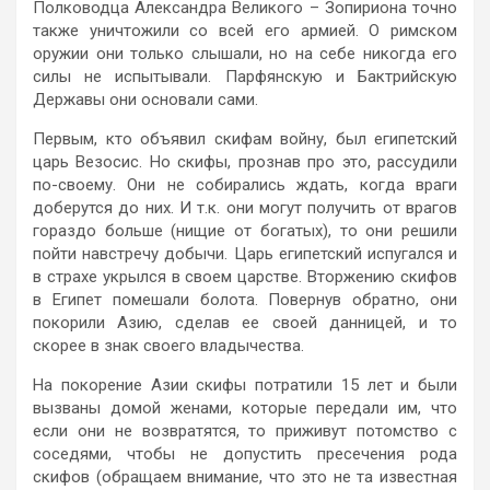
Полководца Александра Великого – Зопириона точно
также уничтожили со всей его армией. О римском
оружии они только слышали, но на себе никогда его
силы не испытывали. Парфянскую и Бактрийскую
Державы они основали сами.
Первым, кто объявил скифам войну, был египетский
царь Везосис. Но скифы, прознав про это, рассудили
по-своему. Они не собирались ждать, когда враги
доберутся до них. И т.к. они могут получить от врагов
гораздо больше (нищие от богатых), то они решили
пойти навстречу добычи. Царь египетский испугался и
в страхе укрылся в своем царстве. Вторжению скифов
в Египет помешали болота. Повернув обратно, они
покорили Азию, сделав ее своей данницей, и то
скорее в знак своего владычества.
На покорение Азии скифы потратили 15 лет и были
вызваны домой женами, которые передали им, что
если они не возвратятся, то приживут потомство с
соседями, чтобы не допустить пресечения рода
скифов (обращаем внимание, что это не та известная