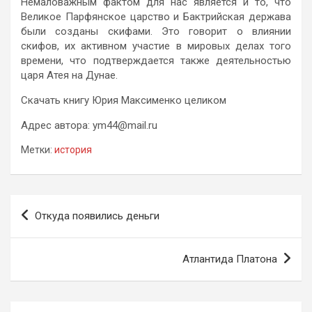
Немаловажным фактом для нас является и то, что
Великое Парфянское царство и Бактрийская держава
были созданы скифами. Это говорит о влиянии
скифов, их активном участие в мировых делах того
времени, что подтверждается также деятельностью
царя Атея на Дунае.
Скачать книгу Юрия Максименко
целиком
Адрес автора:
ym44@mail.ru
Метки:
история
Навигация
Откуда появились деньги
по
записям
Атлантида Платона