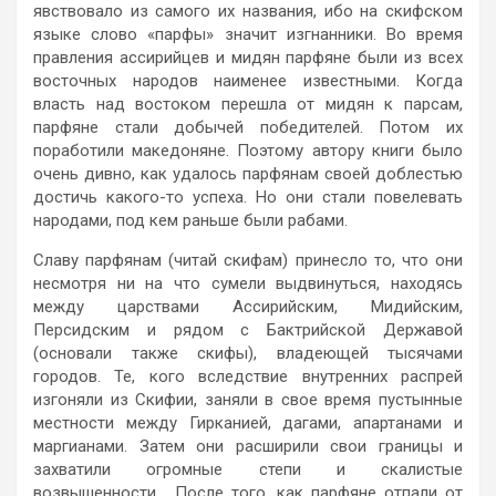
явствовало из самого их названия, ибо на скифском
языке слово «парфы» значит изгнанники. Во время
правления ассирийцев и мидян парфяне были из всех
восточных народов наименее известными. Когда
власть над востоком перешла от мидян к парсам,
парфяне стали добычей победителей. Потом их
поработили македоняне. Поэтому автору книги было
очень дивно, как удалось парфянам своей доблестью
достичь какого-то успеха. Но они стали повелевать
народами, под кем раньше были рабами.
Славу парфянам (читай скифам) принесло то, что они
несмотря ни на что сумели выдвинуться, находясь
между царствами Ассирийским, Мидийским,
Персидским и рядом с Бактрийской Державой
(основали также скифы), владеющей тысячами
городов. Те, кого вследствие внутренних распрей
изгоняли из Скифии, заняли в свое время пустынные
местности между Гирканией, дагами, апартанами и
маргианами. Затем они расширили свои границы и
захватили огромные степи и скалистые
возвышенности. После того, как парфяне отпали от