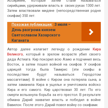
Ассирияне, которые затем стали называться
сирийцами, удерживали власть в своих руках 1300 лет.
Затем властвовали мидяне (непосредственная родня
скифам) 350 лет.
Похожая публикация:
3 июля –
День разгрома князем
Святославом Хазарского
Каганата
Автор далее излагает легенду о рождении
Кира
Великого
, который в зрелом возрасте убил своего
деда Астиага. Кир покорил всю Азию и подчинил весь
Восток, а затем пошел войной на скифов. У скифов
царицей тогда была Тамирис (эти скифы в
последствие будут называться Геродотом
массагетами). В войне с Киром она потеряла сына, а
затем заманила Кира в ущелье и уничтожила войско
Кира и его самого. Кир царствовал 30 лет. По его
смерти вспыхнула борьба за его престол. В результате
обмана Дарий захватил власть и победил в войне
Вавилон. После этого Дарий повел войну со скифами.