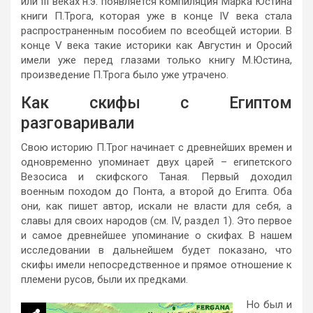
или III веках н.э. появляется компиляция Марка Юстина
книги П.Трога, которая уже в конце IV века стала
распространенным пособием по всеобщей истории. В
конце V века такие историки как Августин и Оросий
имели уже перед глазами только книгу М.Юстина,
произведение П.Трога было уже утрачено.
Как скифы с Египтом
разговаривали
Свою историю П.Трог начинает с древнейших времен и
одновременно упоминает двух царей – египетского
Везосиса и скифского Таная. Первый доходил
военным походом до Понта, а второй до Египта. Оба
они, как пишет автор, искали не власти для себя, а
славы для своих народов (см. IV, раздел 1). Это первое
и самое древнейшее упоминание о скифах. В нашем
исследовании в дальнейшем будет показано, что
скифы имели непосредственное и прямое отношение к
племени русов, были их предками.
Но был и