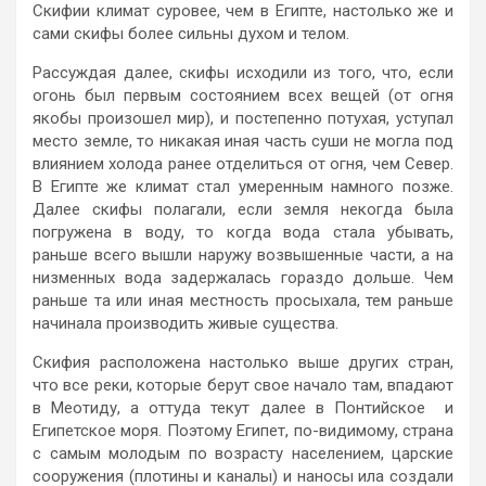
Скифии климат суровее, чем в Египте, настолько же и
сами скифы более сильны духом и телом.
Рассуждая далее, скифы исходили из того, что, если
огонь был первым состоянием всех вещей (от огня
якобы произошел мир), и постепенно потухая, уступал
место земле, то никакая иная часть суши не могла под
влиянием холода ранее отделиться от огня, чем Север.
В Египте же климат стал умеренным намного позже.
Далее скифы полагали, если земля некогда была
погружена в воду, то когда вода стала убывать,
раньше всего вышли наружу возвышенные части, а на
низменных вода задержалась гораздо дольше. Чем
раньше та или иная местность просыхала, тем раньше
начинала производить живые существа.
Скифия расположена настолько выше других стран,
что все реки, которые берут свое начало там, впадают
в Меотиду, а оттуда текут далее в Понтийское и
Египетское моря. Поэтому Египет, по-видимому, страна
с самым молодым по возрасту населением, царские
сооружения (плотины и каналы) и наносы ила создали