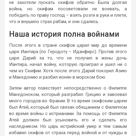
не захотели пускать скифов обратно. Была долгая
война, но скифам посоветовали не воевать, а
победить по праву господ – взять розги в руки и плети,
что и внушило страх рабам, и они сдались.
Наша история полна войнами
После этого в стране скифов царил мир до времени
царя Иантира (по Геродоту – Иданфирс). Против этого
царя Дарий за то, что не получил в жены дочь
Иантира, начал войну, которую проиграл и ушел ни с
чем из Скифии. Хотя после этого Дарий покорил Азию
и Македонию и разбил ионян в морском бою.
Затем автор повествует непосредственно о Филиппе
Македонском, который разграбил Грецию и завоевал
много городов во Фракии. В то время скифским царем
был Атей, который был связан обещанием с Филиппом
во время войны с истрианами. За помощь от Филиппа
Атей должен был усыновить его и сделать его
наследником. Но царь истрийский умер и тем самым
избавил скифов от страха перед войной и от нужды в