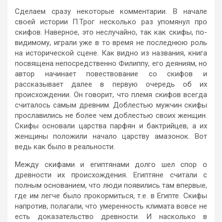
Сделаем сразу некоторые комментарии. В начале
своей истории П.Трог несколько раз упомянул про
скифов. Наверное, это неслучайно, так как скифы, по-
видимому, играли уже в то время не последнюю роль
на исторической сцене. Как видно из названия, книга
посвящена непосредственно Филиппу, его деяниям, но
автор начинает повествование со скифов и
рассказывает далее в первую очередь об их
происхождении. Он говорит, что племя скифов всегда
считалось самым древним. Доблестью мужчин скифы
прославились не более чем доблестью своих женщин.
Скифы основали царства парфян и бактрийцев, а их
женщины положили начало царству амазонок. Вот
ведь как было в реальности.
Между скифами и египтянами долго шел спор о
древности их происхождения. Египтяне считали с
полным основанием, что люди появились там впервые,
где им легче было прокормиться, т.е. в Египте. Скифы
напротив, полагали, что умеренность климата вовсе не
есть доказательство древности. И насколько в