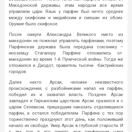
Македонской державы, этим народом все время
управляли цари. Язык у парфян был нечто среднее
между скифским и мидийским и смешан из обоих.
Оружие было скифское.
После смерти Александра Великого никто из
македонян не пожелал управлять парфянами, поэтому
Парфянская держава была передана союзнику –
иноземцу Стаганору. Парфяне отложились от
македонян во время 1-й Пунической войны. Тогда же
отложился и Диодот, правитель тысячи бактрийских
городов.
Далее некто Арсак, человек неизвестного
происхождения, с разбойниками напал на парфян,
победил их и захватил власть. Позднее Арсак
завладел и Гирканским царством. Арсак сразился и с
царем Селевком, пришедшим наказать отделившихся
парфян, и остался победителем. Парфяне с тех пор
торжественно празднуют этот день, как положивший
начало их свободе. Умер Арсак в глубокой старости. И
с тех пор в его память все парфянские цари