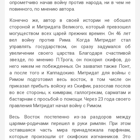
опрометчиво начав войну против народа, ни в чем не
повинного, по мнению автора.
Конечно же, автор в своей истории не обошел
стороной и Митридата Великого, который превзошел
могуществом всех царей прежних времен. Он 46 лет
вел войну против Рима. Когда Митридат стал
управлять государством, он сразу задумался об
увеличении своего царства. Благодаря счастливой
звезде, по мнению П.Трога, он покорил скифов, до
него никем не побежденных. Он захватил также Понт,
а после того и Каппадокию. Митридат для войны с
Римом подготовил весь восток, в том числе он
приказал прибыть войску из Скифии, разослав послов
во все стороны, к кимврам, галлогрекам, сарматам и
бастарнам с просьбой о помощи. Через 23 года своего
правления Митридат начал войну с Римом.
Весь Восток постепенно из-за раздоров между
царями-родичами перешел в руки римлян. При этом
оставшаяся часть мира принадлежала парфянам,
которые произошли от скифских изгнанников. Это