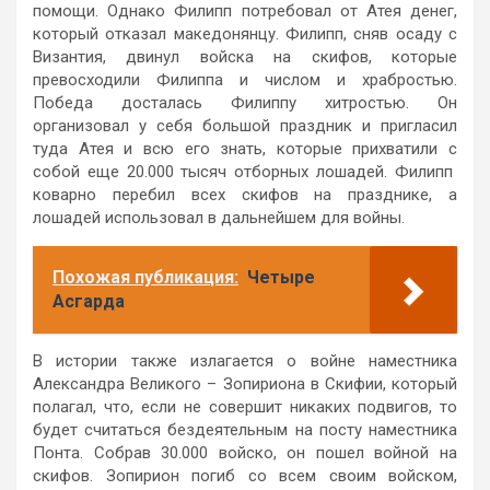
помощи. Однако Филипп потребовал от Атея денег,
который отказал македонянцу. Филипп, сняв осаду с
Византия, двинул войска на скифов, которые
превосходили Филиппа и числом и храбростью.
Победа досталась Филиппу хитростью. Он
организовал у себя большой праздник и пригласил
туда Атея и всю его знать, которые прихватили с
собой еще 20.000 тысяч отборных лошадей. Филипп
коварно перебил всех скифов на празднике, а
лошадей использовал в дальнейшем для войны.
Похожая публикация:
Четыре
Асгарда
В истории также излагается о войне наместника
Александра Великого – Зопириона в Скифии, который
полагал, что, если не совершит никаких подвигов, то
будет считаться бездеятельным на посту наместника
Понта. Собрав 30.000 войско, он пошел войной на
скифов. Зопирион погиб со всем своим войском,