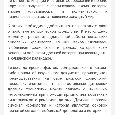
не менее, по инерции и из иных соображений и по сию
пору используется «классическая» схема истории,
вполне устраивающая в политическом и
националистическом отношениях западный мир.
К этому необходимо добавить также несколько слов
о проблеме исторической хронологии. К настоящему
моменту в результате длительной работы нескольких
поколений хронологов XVII-XIX веков сложилась
глобальная хронология, в рамках которой всем
основным событиям древней истории приписаны даты
в юлианском календаре.
Теперь датировка фактов, содержащихся в каком-
либо новом обнаруженном документе, производится
преимущественно на базе римской хронологии,
поскольку считается, что все остальные датировки
древней хронологии можно связать с нынешним
летосчислением при помощи прямых или косвенных
синхронизмов с римскими датами. Другими словами,
римская хронология и история являются основой
принятой сегодня глобальной хронологии и истории.