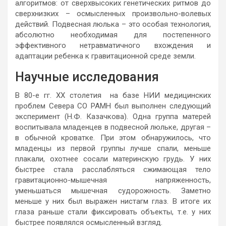
алгоритмов: от сверхвысоких генетических ритмов до
сверхнизких – осмысленных произвольно-волевых
действий. Подвесная люлька – это особая технология,
абсолютно необходимая для постепенного
эффективного нетравматичного вхождения и
адаптации ребенка к гравитационной среде земли.
Научные исследования
В 80-е гг. ХХ столетия на базе НИИ медицинских
проблем Севера СО РАМН был выполнен следующий
эксперимент (Н.Ф. Казачкова). Одна группа матерей
воспитывала младенцев в подвесной люльке, другая –
в обычной кроватке. При этом обнаружилось, что
младенцы из первой группы лучше спали, меньше
плакали, охотнее сосали материнскую грудь. У них
быстрее стала расслабляться сжимающая тело
гравитационно-мышечная напряженность,
уменьшаться мышечная судорожность. Заметно
меньше у них был выражен нистагм глаз. В итоге их
глаза раньше стали фиксировать объекты, т.е. у них
быстрее появлялся осмысленный взгляд.