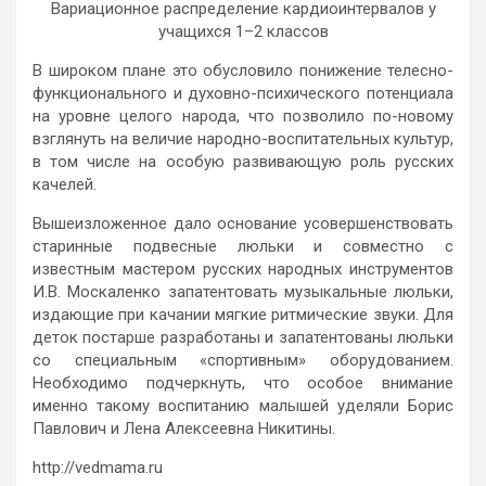
Вариационное распределение кардиоинтервалов у
учащихся 1–2 классов
В широком плане это обусловило понижение телесно-
функционального и духовно-психического потенциала
на уровне целого народа, что позволило по-новому
взглянуть на величие народно-воспитательных культур,
в том числе на особую развивающую роль русских
качелей.
Вышеизложенное дало основание усовершенствовать
старинные подвесные люльки и совместно с
известным мастером русских народных инструментов
И.В. Москаленко запатентовать музыкальные люльки,
издающие при качании мягкие ритмические звуки. Для
деток постарше разработаны и запатентованы люльки
со специальным «спортивным» оборудованием.
Необходимо подчеркнуть, что особое внимание
именно такому воспитанию малышей уделяли Борис
Павлович и Лена Алексеевна Никитины.
http://vedmama.ru