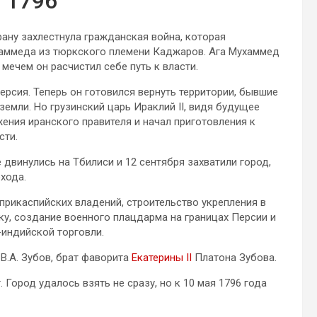
 1796
ану захлестнула гражданская война, которая
хаммеда из тюркского племени Каджаров. Ага Мухаммед
мечем он расчистил себе путь к власти.
ерсия. Теперь он готовился вернуть территории, бывшие
земли. Но грузинский царь Ираклий II, видя будущее
жения иранского правителя и начал приготовления к
сти.
те двинулись на Тбилиси и 12 сентября захватили город,
хода.
прикаспийских владений, строительство укрепления в
ку, создание военного плацдарма на границах Персии и
-индийской торговли.
В.А. Зубов, брат фаворита
Екатерины II
Платона Зубова.
Город удалось взять не сразу, но к 10 мая 1796 года