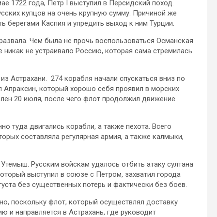
 мае 1722 года, Петр I выступил в Персидский поход.
сских купцов на очень крупную сумму. Причиной же
ь берегами Каспия и упредить выход к ним Турции.
 развала. Чем была не прочь воспользоваться Османская
е никак не устраивало Россию, которая сама стремилась
 из Астрахани. 274 корабля начали спускаться вниз по
 Апраксин, который хорошо себя проявил в морских
лен 20 июля, после чего флот продолжил движение
но туда двигались корабли, а также пехота. Всего
торых составляла регулярная армия, а также калмыки,
 Утемыш. Русским войскам удалось отбить атаку султана
который выступил в союзе с Петром, захватил города
густа без существенных потерь и фактически без боев.
о, поскольку флот, который осуществлял доставку
ию и направляется в Астрахань, где руководит