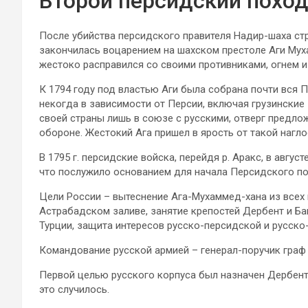
Второй персидский поход
После убийства персидского правителя Надир-шаха стр
закончилась воцарением на шахском престоле Аги Му
жестоко расправился со своими противниками, огнем и 
К 1794 году под властью Аги была собрана почти вся П
некогда в зависимости от Персии, включая грузинские 
своей страны лишь в союзе с русскими, отверг предло
обороне. Жестокий Ага пришел в ярость от такой нагло
В 1795 г. персидские войска, перейдя р. Аракс, в авгус
что послужило основанием для начала Персидского по
Цели России – вытеснение Ага-Мухаммед-хана из всех 
Астрабадском заливе, занятие крепостей Дербент и Ба
Турции, защита интересов русско-персидской и русско
Командование русской армией – генерал-поручик граф 
Первой целью русского корпуса был назначен Дербент. 
это случилось.