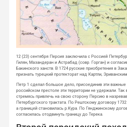
12 (23) сентября Персия заключила с Россией Петербур
Гилян, Мазандеран и Астрабад (совр. Горган) и соглас
Бакинского ханств. В 1724 русские приобретения в Зак
признать турецкий протекторат над Картли, Эривански
Петр 1 сделал большое дело, присоединив эти важные 
российском престоле эти территории не удержали. Так 
стремясь привлечь на свою сторону Персию в назрева
Петербургского трактата. По Рештскому договору 173
а границей становилась р.Кура. По Гянджинскому догов
согласилась отодвинуть границу до Терека.