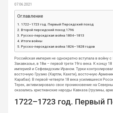
07.06.2021
Оглавление
1722–1723 год. Первый Персидский поход
Второй персидский поход 1796
Русско-персидская война 1804–1813
Итоги войны
Русско-персидская война 1826–1828 годов
Российская империя не однократно вступала в войну с
Закавказье, в 18м – первой трети 19го века. К концу 
империей и Сефевидским Ираном. Турки контролировал
восточную Грузию (Картли, Кахети), восточную Армени
Карабах). В первой четверти 18 века усилившееся Росс
Терек, активизировало свое проникновение на Северны
оказались христианские народы Кавказа (грузины, армя
1722–1723 год. Первый 