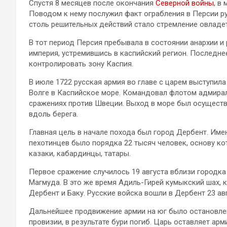
Спустя 8 месяцев после окончания
Северной войны
, в
Поводом к нему послужил факт ограбления в Персии ру
столь решительных действий стало стремление овладет
В тот период Персия пребывала в состоянии анархии и
империя, устремившись в каспийский регион. Последне
контролировать зону Каспия.
В июле 1722 русская армия во главе с царем выступила
Волге в Каспийское море. Командовал флотом адмирал
сражениях против Швеции. Выход в море был осуществ
вдоль берега.
Главная цель в начале похода был город Дербент. Имен
пехотинцев было порядка 22 тысяч человек, основу ко
казаки, кабардинцы, татары.
Первое сражение случилось 19 августа вблизи городка
Магмуда. В это же время Адиль-Гирей кумыкский шах, 
Дербент и Баку. Русские войска вошли в Дербент 23 ав
Дальнейшее продвижение армии на юг было остановлен
провизии, в результате бури погиб. Царь оставляет арм