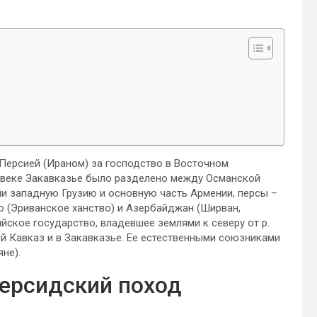
 Персией (Ираном) за господство в Восточном
18 веке Закавказье было разделено между Османской
и западную Грузию и основную часть Армении, персы –
ю (Эриванское ханство) и Азербайджан (Ширван,
ийское государство, владевшее землями к северу от р.
й Кавказ и в Закавказье. Ее естественными союзниками
не).
Персидский поход