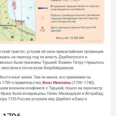
гский трактат, уступив ей свои прикаспийские провинции
ившись на переход под ее власть Дербентского и
авказье были признаны Турцией. Взамен Петру I пришлось
м ханством и почти всем Азербайджаном.
Восточные земли. Тем не менее, его приемники на
в 1730-х правительство
Анны Ивановны
(1730–1740),
вшем военном конфликте с Турцией, пошло на пересмотр
2 Ирану были возвращены Гилян, Мазандеран и Астрабад,
ору 1735 Россия уступила ему Дербент и Баку и