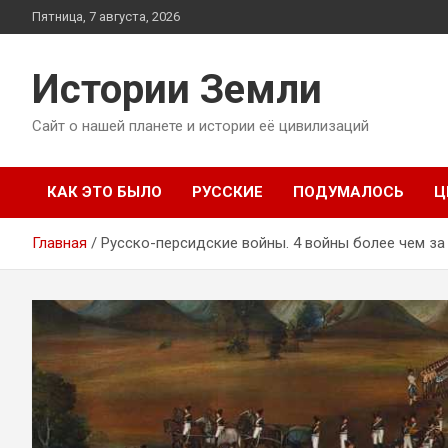
Перейти
Пятница, 7 августа, 2026
к
содержимому
Истории Земли
Сайт о нашей планете и истории её цивилизаций
КАК ЭТО БЫЛО
РУССКИЕ
ПОДУМАЛОСЬ
Ц
Главная
Русско-персидские войны. 4 войны более чем за