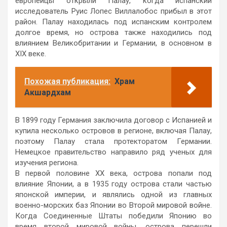
европейцы открыли Палау, когда испанский
исследователь Руис Лопес Виллалобос прибыл в этот
район. Палау находилась под испанским контролем
долгое время, но острова также находились под
влиянием Великобритании и Германии, в основном в
XIX веке.
Похожая публикация:
Храм
Акшардхам
В 1899 году Германия заключила договор с Испанией и
купила несколько островов в регионе, включая Палау,
поэтому Палау стала протекторатом Германии.
Немецкое правительство направило ряд ученых для
изучения региона.
В первой половине ХХ века, острова попали под
влияние Японии, а в 1935 году острова стали частью
японской империи, и являлись одной из главных
военно-морских баз Японии во Второй мировой войне.
Когда Соединенные Штаты победили Японию во
время второй мировой войны, острова перешли