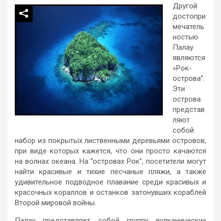
Другой
достопри
мечатель
ностью
Палау
являются
«Рок-
острова”.
Эти
острова
представ
ляют
собой
набор из покрытых лиственными деревьями островов,
при виде которых кажется, что они просто качаются
на волнах океана. На “островах Рок”, посетители могут
найти красивые и тихие песчаные пляжи, а также
удивительное подводное плавание среди красивых и
красочных кораллов и останков затонувших кораблей
Второй мировой войны.
Палау представляет собой группу вулканических