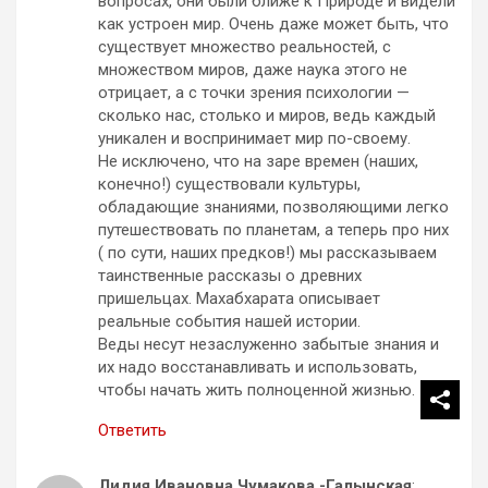
вопросах, они были ближе к Природе и видели
как устроен мир. Очень даже может быть, что
существует множество реальностей, с
множеством миров, даже наука этого не
отрицает, а с точки зрения психологии —
сколько нас, столько и миров, ведь каждый
уникален и воспринимает мир по-своему.
Не исключено, что на заре времен (наших,
конечно!) существовали культуры,
обладающие знаниями, позволяющими легко
путешествовать по планетам, а теперь про них
( по сути, наших предков!) мы рассказываем
таинственные рассказы о древних
пришельцах. Махабхарата описывает
реальные события нашей истории.
Веды несут незаслуженно забытые знания и
их надо восстанавливать и использовать,
чтобы начать жить полноценной жизнью.
Ответить
Лидия Ивановна Чумакова -Галынская
: