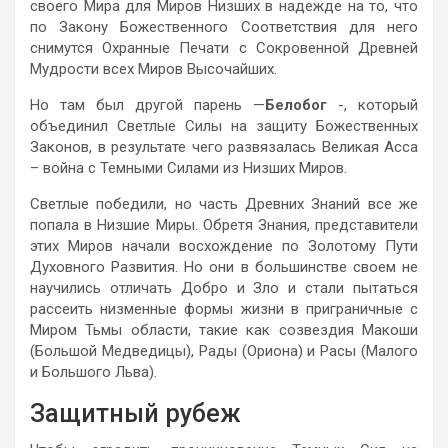
своего Мира для Миров Низших в надежде на то, что
по Закону Божественного Соответствия для него
снимутся Охранные Печати с Сокровенной Древней
Мудрости всех Миров Высочайших.
Но там был другой парень —
Белобог
-, который
объединил Светлые Силы на защиту Божественных
Законов, в результате чего развязалась Великая Асса
– война с Темными Силами из Низших Миров.
Светлые победили, но часть Древних Знаний все же
попала в Низшие Миры. Обретя Знания, представители
этих Миров начали восхождение по Золотому Пути
Духовного Развития. Но они в большинстве своем не
научились отличать Добро и Зло и стали пытаться
рассеить низменные формы жизни в приграничные с
Миром Тьмы области, такие как созвездия Макоши
(Большой Медведицы), Рады (Ориона) и Расы (Малого
и Большого Льва).
Защитный рубеж