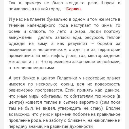
Так к примеру не было когда-то реки Шпреи, и
появилась, а на ней город —
Берлин
.
И у нас на планете буквально в одном и том же месте в
течение календарного года наступает то зима, то
осень и слякоть, то лето и жара. Люди поэтому
вынуждены делать запасы еды, ресурсов, теплой
одежды на зиму. а как результат – борьба за
выживание в человеческом стаде, т.е за территории
проживания, за лес, нефть, уголь, газ, месторождения
металлов и т. п. Что временами заканчивается войнами,
в том числе мировыми.
А вот ближе к центру Галактики у некоторых планет
имеется по несколько солнц, вся их поверхность
равномерно прогревается. Если принять как данное,
что иные миры обитаемы, то обитателям тех миров (в
центре) живется теплее и сытнее вероятно (сам пока
там не был, не видел, утверждать не стану). Вполне
возможно, что у них и времени поболее на правильное
продление рода, на заботу о ближнем, на накопление и
передачу знаний, на развитие духовности.