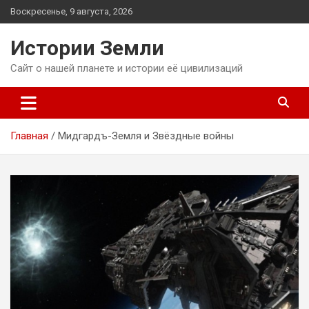
Перейти
Воскресенье, 9 августа, 2026
к
содержимому
Истории Земли
Сайт о нашей планете и истории её цивилизаций
Главная
Мидгардъ-Земля и Звёздные войны