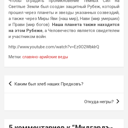
Чтобы оградить проникновение Темных Сил на
Светлые Земли был создан защитный Рубеж, который
прошел через планеты и звезды указанных созвездий,
а также через Миры Яви (наш мир), Нави (мир умерших)
и Прави (мир богов).
Наша планета также находится
на этом Рубеже
, а Человечество является свидетелем
и участником войн.
http://www.youtube.com/watch?v=Ez0O2WbklrQ
Метки:
славяно-арийские веды
Навигация
Каким был хлеб наших Предковъ?
по
записям
Откуда негры?
5 комментариев к “
Мидгардъ-