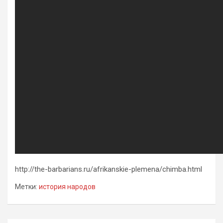
http://the-barbarians.ru/afrikanskie-plemena/chimba.html
Метки:
история народов