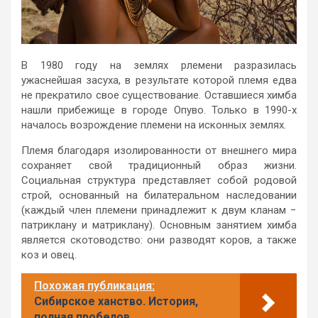
В 1980 году на землях рлемени разразилась
ужаснейшая засуха, в результате которой племя едва
не прекратило свое существование. Оставшиеся химба
нашли прибежище в городе Опуво. Только в 1990-х
началось возрождение племени на исконных землях.
Племя благодаря изолированности от внешнего мира
сохраняет свой традиционный образ жизни.
Социальная структура представляет собой родовой
строй, основанный на билатеральном наследовании
(каждый член племени принадлежит к двум кланам −
патриклану и матриклану). Основным занятием химба
является скотоводство: они разводят коров, а также
коз и овец.
Похожая публикация:
Сибирское ханство. История,
полная пробелов