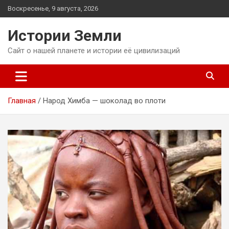
Перейти
Воскресенье, 9 августа, 2026
к
содержимому
Истории Земли
Сайт о нашей планете и истории её цивилизаций
Главная
Народ Химба — шоколад во плоти