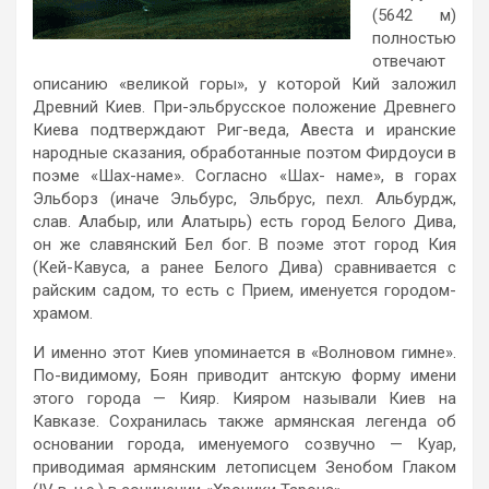
(5642 м)
полностью
отвечают
описанию «великой горы», у которой Кий заложил
Древний Киев. При-эльбрусское положение Древнего
Киева подтверждают Риг-веда, Авеста и иранские
народные сказания, обработанные поэтом Фирдоуси в
поэме «Шах-наме». Согласно «Шах- наме», в горах
Эльборз (иначе Эльбурс, Эльбрус, пехл. Альбурдж,
слав. Алабыр, или Алатырь) есть город Белого Дива,
он же славянский Бел бог. В поэме этот город Кия
(Кей-Кавуса, а ранее Белого Дива) сравнивается с
райским садом, то есть с Прием, именуется городом-
храмом.
И именно этот Киев упоминается в «Волновом гимне».
По-видимому, Боян приводит антскую форму имени
этого города — Кияр. Кияром называли Киев на
Кавказе. Сохранилась также армянская легенда об
основании города, именуемого созвучно — Куар,
приводимая армянским летописцем Зенобом Глаком