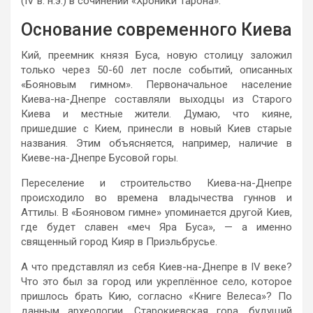
(IV в. н.э.) в сочинении «Хроники Тарона».
Основание современного Киева
Кий, преемник князя Буса, новую столицу заложил
только через 50-60 лет после событий, описанных
«Бояновым гимном». Первоначальное население
Киева-на-Днепре составляли выходцы из Старого
Киева и местные жители. Думаю, что кияне,
пришедшие с Кием, принесли в новый Киев старые
названия. Этим объясняется, например, наличие в
Киеве-на-Днепре Бусовой горы.
Переселение и строительство Киева-на-Днепре
происходило во времена владычества гуннов и
Аттилы. В «Бояновом гимне» упоминается другой Киев,
где будет славен «меч Яра Буса», — а именно
священный город Кияр в Приэльбрусье.
А что представлял из себя Киев-на-Днепре в IV веке?
Что это был за город или укреплённое село, которое
пришлось брать Кию, согласно «Книге Велеса»? По
данным археологии, Старокиевская гора, будущий