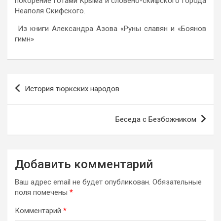
покорение готами Крыма и словено-скифского города
Неаполя Скифского.
Из книги Александра Азова «Руны славян и «Боянов
гимн»
Навигация
История тюркских народов
по
записям
Беседа с Безбожником
Добавить комментарий
Ваш адрес email не будет опубликован.
Обязательные
поля помечены
*
Комментарий
*