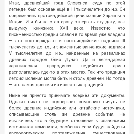
Итак, древнейший град Словенск, судя по этой
легенде, был основан ещё в III тысячелетии до н.э. Он
современник протоиндийской цивилизации Хараппы в
Индии. И я бы не стал сразу отвергать эту дату, как
выдумку книжника XVII века. Известно, что
письменностью предки славян в то время уже владели
— это подтверждают и протоиндийские надписи III
тысячелетия до н.э., и знаменитые винчанские надписи
V тысячелетия до н.э., найденные на развалинах
древних городов близ Дуная. Да и легендарная
«арктическая прародина» ведийских ариев
располагалась где-то в этих местах. Так что традиция
летоисчисления могла быть и столь древней. Но тогда
— это самая древняя из известных традиций.
Ныне не принято принимать всерьёз эти документы.
Однако никто не подвергает сомнению ничуть не
более древние индийские или китайские источники,
описывающие столь же древние события. Не
исключено, что в будущем отношение к славянским
источникам изменится, особенно если будут найдены
археологические подтверждения существования