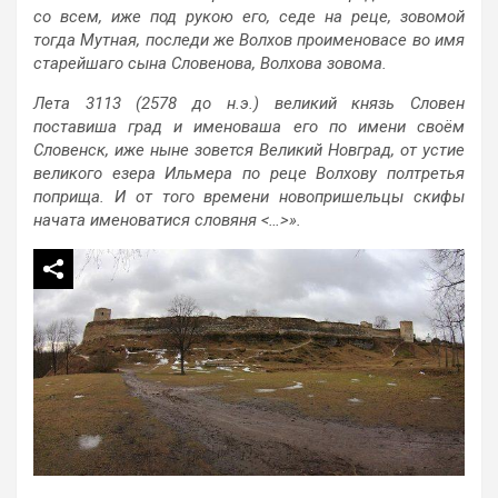
со всем, иже под рукою его, седе на реце, зовомой
тогда Мутная, последи же Волхов проименовасе во имя
старейшаго сына Словенова, Волхова зовома.
Лета 3113 (2578 до н.э.) великий князь Словен
поставиша град и именоваша его по имени своём
Словенск, иже ныне зовется Великий Новград, от устие
великого езера Ильмера по реце Волхову полтретья
поприща. И от того времени новопришельцы скифы
начата именоватися словяня <…>».