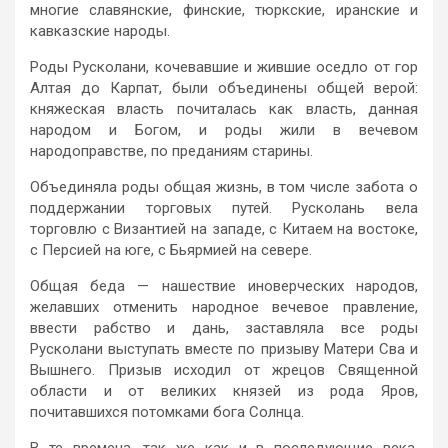
многие славянские, финские, тюркские, иранские и
кавказские народы.
Роды Русколани, кочевавшие и жившие оседло от гор
Алтая до Карпат, были объединены общей верой:
княжеская власть почиталась как власть, данная
народом и Богом, и роды жили в вечевом
народоправстве, по преданиям старины.
Объединяла роды общая жизнь, в том числе забота о
поддержании торговых путей. Русколань вела
торговлю с Византией на западе, с Китаем на востоке,
с Персией на юге, с Бьярмией на севере.
Общая беда — нашествие иноверческих народов,
желавших отменить народное вечевое правление,
ввести рабство и дань, заставляла все роды
Русколани выступать вместе по призыву Матери Сва и
Вышнего. Призыв исходил от жрецов Священной
области и от великих князей из рода Яров,
почитавшихся потомками бога Солнца.
В те времена, так же как и в последующие века,