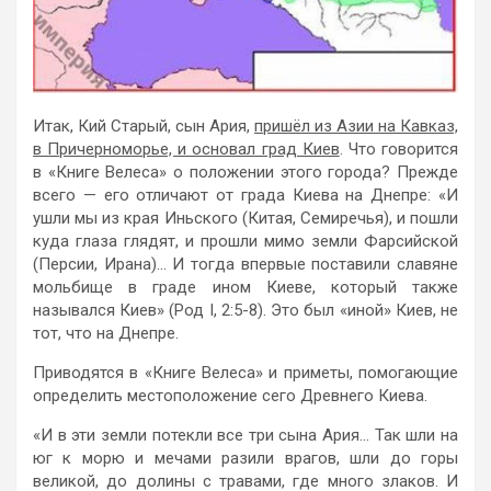
Итак, Кий Старый, сын Ария,
пришёл из Азии на Кавказ,
в Причерноморье, и основал град Киев
. Что говорится
в «Книге Велеса» о положении этого города? Прежде
всего — его отличают от града Киева на Днепре: «И
ушли мы из края Иньского (Китая, Семиречья), и пошли
куда глаза глядят, и прошли мимо земли Фарсийской
(Персии, Ирана)… И тогда впервые поставили славяне
мольбище в граде ином Киеве, который также
назывался Киев» (Род I, 2:5-8). Это был «иной» Киев, не
тот, что на Днепре.
Приводятся в «Книге Велеса» и приметы, помогающие
определить местоположение сего Древнего Киева.
«И в эти земли потекли все три сына Ария… Так шли на
юг к морю и мечами разили врагов, шли до горы
великой, до долины с травами, где много злаков. И