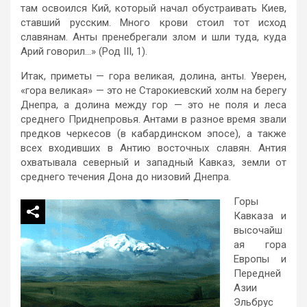
там освоился Кий, который начал обустраивать Киев,
ставший русским. Много крови стоил тот исход
славянам. Анты пренебрегали злом и шли туда, куда
Арий говорил…» (Род III, 1).
Итак, приметы — гора великая, долина, анты. Уверен,
«гора великая» — это не Старокиевский холм на берегу
Днепра, а долина между гор — это не поля и леса
среднего Приднепровья. Антами в разное время звали
предков черкесов (в кабардинском эпосе), а также
всех входивших в Антию восточных славян. Антия
охватывала северный и западный Кавказ, земли от
среднего течения Дона до низовий Днепра.
Горы
Кавказа и
высочайш
ая гора
Европы и
Передней
Азии
Эльбрус