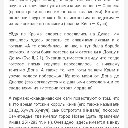
звучать в греческих устах имя князя словен — Словена
(сравни: греки славян именовали склавинами). Кстати,
окончание «ур» может быть исконным венедским —
из-за кавказского влияния (сравни: Киев — Куар).
Уйдя из Крыма, словене поселились на Дунае. Им
пришлось здесь воевать со славянами-ляхами и с
готами. «А те озлобились на нас, и тут была борьба
великая, и готы были потеснены и отогнаны к Донцу и
Дону» (Бус II, 2:1). Очевидно, имеется в виду, что тогда
готское племя герулов переселилось к нижнему
течению Дона. А также то, что готы заняли Крым и
узкую полосу побережья Чёрного моря от Дона до
Днепра (это согласуется и с данными археологии, и со
сведениями из «Истории гетов» Иордана).
А германо-скандинавские саги повествуют о том, что
в это время готский король Книв (его также называли
Овид, Хумул, Хунгул), сын Острогота (Нидала), покорил
Семиградье, где имелся город Новае (даты правления
Книва 251-283 гг. н.э.). Очевидно, здесь имеется в виду