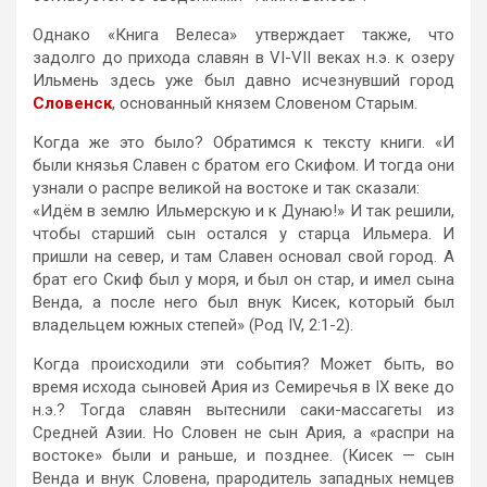
Однако «Книга Велеса» утверждает также, что
задолго до прихода славян в VI-VII веках н.э. к озеру
Ильмень здесь уже был давно исчезнувший город
Словенск
, основанный князем Словеном Старым.
Когда же это было? Обратимся к тексту книги. «И
были князья Славен с братом его Скифом. И тогда они
узнали о распре великой на востоке и так сказали:
«Идём в землю Ильмерскую и к Дунаю!» И так решили,
чтобы старший сын остался у старца Ильмера. И
пришли на север, и там Славен основал свой город. А
брат его Скиф был у моря, и был он стар, и имел сына
Венда, а после него был внук Кисек, который был
владельцем южных степей» (Род IV, 2:1-2).
Когда происходили эти события? Может быть, во
время исхода сыновей Ария из Семиречья в IX веке до
н.э.? Тогда славян вытеснили саки-массагеты из
Средней Азии. Но Словен не сын Ария, а «распри на
востоке» были и раньше, и позднее. (Кисек — сын
Венда и внук Словена, прародитель западных немцев