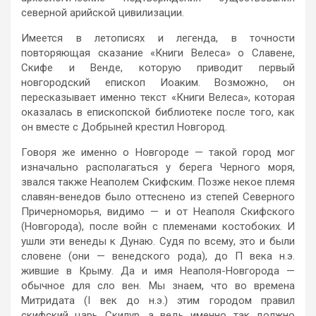
северной арийской цивилизации.
Имеется в летописях и легенда, в точности
повторяющая сказание «Книги Велеса» о Славене,
Скифе и Венде, которую приводит первый
новгородский епископ Иоаким. Возможно, он
пересказывает именно текст «Книги Велеса», которая
оказалась в епископской библиотеке после того, как
он вместе с Добрыней крестил Новгород.
Говоря же именно о Новгороде — такой город мог
изначально располагаться у берега Черного моря,
звался также Неаполем Скифским. Позже некое племя
славян-венедов было оттеснено из степей Северного
Причерноморья, видимо — и от Неаполя Скифского
(Новгорода), после войн с племенами костобоких. И
ушли эти венеды к Дунаю. Судя по всему, это и были
словене (они — венедского рода), до П века н.э.
жившие в Крыму. Да и имя Неаполя-Новгорода —
обычное для сло вен. Мы знаем, что во времена
Митридата (I век до н.э.) этим городом правил
скифский царь Скилур, а ведь именно так должно