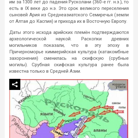
им за 1300 лет до падения Русколани (360-е гг. н.э.), то
есть в IX веке до н.э. Это срок великого переселения
сыновей Ария из Среднеазиатского Семиречья (земли
от Алтая до Каспия) и прихода их в Восточную Европу.
Даты этого исхода арийских племён подтверждаются
археологической наукой. Раскопки древних
могильников показали, что в эту эпоху в
Причерноморье киммерийская культура (катакомбные
захоронения) сменилась на скифскую (срубные
могилы). Срубная скифская культура ранее была
известна только в Средней Азии.