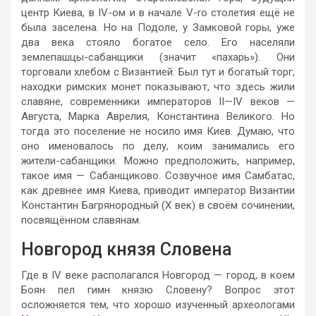
центр Киева, в IV-ом и в начале V-ro столетия ещё не
была заселена. Но на Подоле, у Замковой горы, уже
два века стояло богатое село. Его населяли
землепашцы-сабанщики (значит «пахарь»). Они
торговали хлебом с Византией. Был тут и богатый торг,
находки римских монет показывают, что здесь жили
славяне, современники императоров II—IV веков —
Августа, Марка Аврелия, Константина Великого. Но
тогда это поселение не носило имя Киев. Думаю, что
оно именовалось по делу, коим занимались его
жители-сабанщики. Можно предположить, например,
такое имя — Сабанщиково. Созвучное имя Самбатас,
как древнее имя Киева, приводит император Византии
Константин Багрянородный (X век) в своём сочинении,
посвящённом славянам.
Новгород князя Словена
Где в IV веке располагался Новгород — город, в коем
Боян пел гимн князю Словену? Вопрос этот
осложняется тем, что хорошо изученный археологами