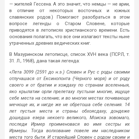
— жителей Гессена. А это значит, что немцы — не арии,
в отличие от некоторых восточных и южных
славянских родов.) Помогают разобраться в этом
вопросе легенды о Старом Словене, которые
приводятся в летописях христианского времени. Есть
основания полагать, что все они излагают тексты ныне
утраченных древних ведических книг.
В Мазуринском летописце, список XVH века (ПСРЛ, т.
31. Л., 1968), дана такая легенда:
«Лета 3099 (2591 до н.э.) Словен и Рус с роды своими
отлучашася от Ексинопонта (Черного моря) и от роду
своего и от братии и хождаху по странам вселенныя,
яко крылатии орли прелетаху пустыни многие, ищуще
себе места на селение; и во многих местах почивающе
мечюще их, и нигде же не обретоша себе селения. 14
лет пустыя места и страны обхоясдаху, дондеже
дошедша езера некоего великого, Моиска зовомаго,
последи Ирмер проименовася во имя сестры их
Ирмеры. Тогда волхование повеле им наследником
места того быти. И старейший Словен с родом своим и