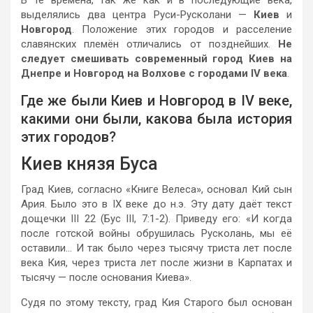
выделялись два центра Руси-Русколани —
Киев
и
Новгород
. Положение этих городов и расселение
славянских племён отличались от позднейших.
Не
следует смешивать современный город Киев на
Днепре и Новгород на Волхове с городами IV века
.
Где же были Киев и Новгород в IV веке,
какими они были, какова была история
этих городов?
Киев князя Буса
Град Киев, согласно «Книге Велеса», основал Кий сын
Ария. Было это в IX веке до н.э. Эту дату даёт текст
дощечки III 22 (Бус III, 7:1-2). Приведу его: «И когда
после готской войны обрушилась Русколань, мы её
оставили… И так было через тысячу триста лет после
века Кия, через триста лет после жизни в Карпатах и
тысячу — после основания Киева».
Судя по этому тексту, град Кия Старого был основан