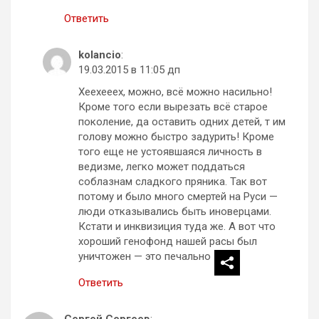
Ответить
kolancio
:
19.03.2015 в 11:05 дп
Хеехееех, можно, всё можно насильно!
Кроме того если вырезать всё старое
поколение, да оставить одних детей, т им
голову можно быстро задурить! Кроме
того еще не устоявшаяся личность в
ведизме, легко может поддаться
соблазнам сладкого пряника. Так вот
потому и было много смертей на Руси —
люди отказывались быть иноверцами.
Кстати и инквизиция туда же. А вот что
хороший генофонд нашей расы был
уничтожен — это печально
Ответить
Сергей Сергеев
: