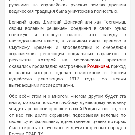
русскими, на европейских русских землях древняя
ведическая традиция была уничтожена полностью.
Великий князь Дмитрий Донской или хан Тохтамыш,
своим волевым решением соединил в своих руках
светскую и военную власть, что, наряду с
наследованием власти, в конечном счёте, привело в
Смутному Времени и впоследствии к очередной
«оранжевой» революции социальных паразитов, в
результате которой на московском престоле
оказались прозападно настроенные
Романовы
, приход
к власти которых сделал возможным в России
иудейскую революцию 1917 года, со всеми
вытекающими последствиями…
Обо всём этом и о многом, многом другом будет эта
книга, которая поможет любому думающему человеку
увидеть реальное прошлое нашей Родины, всё то, что
от нас так долго скрывали, подсовывая нелепые по
своей сути фальшивки, единственной целью которых
было скрыть от русского и других коренных народов
России ПРАВДУ…