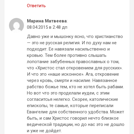
Ответить
Марина Матвеева
:
08.04.2015 в 2:48 дп
Давно уже и мышонку ясно, что христианство
— это не русская религия. И по духу нам не
подходит. Ее навязали насильственно и
кровью. Тем более противно слышать
лопотание забубенных православных о том,
что «Христос стал откровением для русских».
И что это «наше исконное». Ага, откровение
через кровь, смерти и насилие. Навязанное
рабство божье тем, кто не хотел быть рабами.
Но вот что это проделали иудеи, с этим
согласитсья нелегко. Скорее, католические
епископы, те самые, которые переписали
Евангелие для собственного удобства. Может
быть, и сам Христос говорил нечто близкое
ведической традиции, но до нас это не дошло
и уже не дойдет.