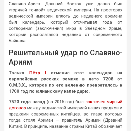
Славяно-Ариев. Дальний Восток уже давно был
«горячей точкой» ведической империи. На просторах
ведической империи, вплоть до недавнего времени
был календарь, который отсчитывал года от
сотворения (заключения) мира в Звёздном Храме,
который располагался недалеко от современного
Байкала.
Решительный удар по Славяно-
Ариям
Только
Пётр I
отменил этот календарь на
европейских русских землях в лето 7208 от
С.М.З.Х., которое по его велению превратилось в
1700 год по юлианскому календарю.
7523 года назад
(на 2015 год) был
заключён мирный
договор
между ведической империей наших предков и
предками современных китайцев, во главе которых
тогда стоял Ариман — правитель Аримии (Древний
Китай). В принципе, название страны Китай обозначает