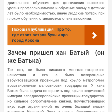
длительного обучения для достижения высокого
уровня профессионализма и обучение оному с детских
лет было необходимостью, иначе людские потери, при
плохом обучении, становились очень высокими.
Похожая публикация:
Про то,
где стоит остров Буян и про
город Аркона
Зачем пришел хан Батый (он
же Батька)
Так вот, не было никакого монголо-татарского
нашествия и ига, а было возвращение
взбунтовавшихся провинций под крыло метрополии,
восстановление целостности государства. У хана
Батыя была задача возвратить под крыло ведической
империи западноевропейские провинции-государства,
но сильное сопротивление князей, почувствовавших
вкус ещё ограниченной, но очень большой власти
княжеств Киевской Руси и новые беспорядки на