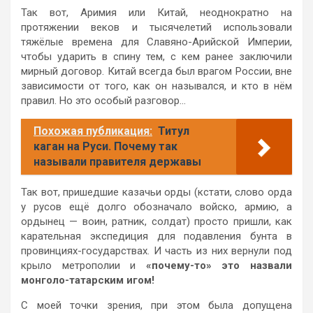
Так вот, Аримия или Китай, неоднократно на
протяжении веков и тысячелетий использовали
тяжёлые времена для Славяно-Арийской Империи,
чтобы ударить в спину тем, с кем ранее заключили
мирный договор. Китай всегда был врагом России, вне
зависимости от того, как он назывался, и кто в нём
правил. Но это особый разговор…
Похожая публикация:
Титул
каган на Руси. Почему так
называли правителя державы
Так вот, пришедшие казачьи орды (кстати, слово орда
у русов ещё долго обозначало войско, армию, а
ордынец — воин, ратник, солдат) просто пришли, как
карательная экспедиция для подавления бунта в
провинциях-государствах. И часть из них вернули под
крыло метрополии и
«почему-то» это назвали
монголо-татарским игом!
С моей точки зрения, при этом была допущена