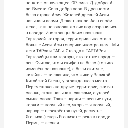
понятие, означающее: ОР-сила, Д-добро, А-
ас. Вместе: Сила добра асов. В древности
была страна Асия. Жителей древней Асии
называли асами. Делает как ас. Ас в своём
деле , -эти поговорки до сих пор сохранились
в народе. Иностранцы Асию называли
Тартарией, которая, территориально, стала
больше Асии. Асы говорили иностранцам: -Мы
дети ТАРха и ТАРы. Отсюда и ТАРТАРия.
Тартарийцы или тартары, это тот же народ —
асы. Считаю, что и скифов не было (только
изменённое название), а были скитяне,
китайцы — те славяне, что жили у Великой
Китайской Стены, у ограждённого места.
Перемещаясь на другие территории, скитян-
славян, стали называть скифами, с утерей
смыла слова. Также, варяги — лесные пути,
коряги — корявый лес, якорь — я корявый,
варвар — перекрёсток путей, распутье.
Ягошиха (теперь Егошиха) — река в городе
Пермь, — лесная.