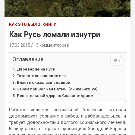
КАК ЭТО БЫЛО
КНИГИ
Как Русь ломали изнутри
17.03.2015
15 комментариев
Оглавление
Двоеверие на Руси
Татаро-монгольское иго
Власть оказалась сладкой
Зачем пришел хан Батый (он же Батька)
Решительный удар по Славяно-Ариям
Рабство является социальной болезнью, которая
деформирует сознание и рабов, и рабовладельцев, и
требует довольно-таки долгого социального лечения.
В силу этого, в странах-провинциях Западной Европы
социальным паразитам (
имеются ввиду иудеи, наверно