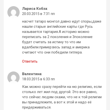
Лариса Кобза
:
20.03.2015 в 7:31 пп
насчет татаро монгол давно идут споры,даже
нашли старые английские карты где Русь
называется тартария.А историю можно
переписать за 2 поколения и 3поколение
будет считать за истину то что им
вдалбили.пример:весь запад и америка
считают что они победили гитлера.
Ответить
Валентина
:
18.03.2015 в 6:33 пп
Как можно сразу перейти на ню религию, если
столько лет жил под другой. Это все равно,
что сейчас людям скажи, что не к той религии
вы принадлежите, а вот к этой и надо её
придерживаться.