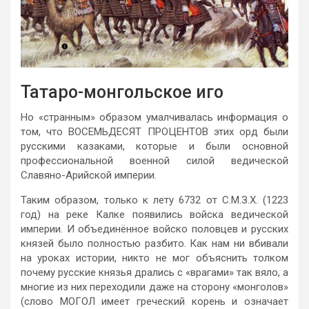
Татаро-монгольское иго
Но «странным» образом умалчивалась информация о
том, что ВОСЕМЬДЕСЯТ ПРОЦЕНТОВ этих орд были
русскими казаками, которые и были основной
профессиональной военной силой ведической
Славяно-Арийской империи.
Таким образом, только к лету 6732 от С.М.З.Х. (1223
год) на реке Калке появились войска ведической
империи. И объединённое войско половцев и русских
князей было полностью разбито. Как нам ни вбивали
на уроках истории, никто не мог объяснить толком
почему русские князья дрались с «врагами» так вяло, а
многие из них переходили даже на сторону «монголов»
(слово МОГОЛ имеет греческий корень и означает