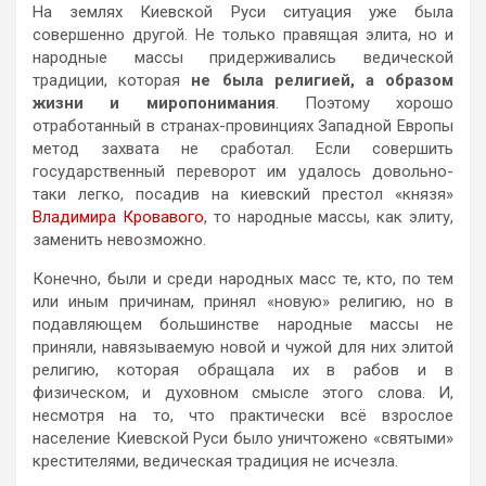
На землях Киевской Руси ситуация уже была
совершенно другой. Не только правящая элита, но и
народные массы придерживались ведической
традиции, которая
не была религией, а образом
жизни и миропонимания
. Поэтому хорошо
отработанный в странах-провинциях Западной Европы
метод захвата не сработал. Если совершить
государственный переворот им удалось довольно-
таки легко, посадив на киевский престол «князя»
Владимира Кровавого
, то народные массы, как элиту,
заменить невозможно.
Конечно, были и среди народных масс те, кто, по тем
или иным причинам, принял «новую» религию, но в
подавляющем большинстве народные массы не
приняли, навязываемую новой и чужой для них элитой
религию, которая обращала их в рабов и в
физическом, и духовном смысле этого слова. И,
несмотря на то, что практически всё взрослое
население Киевской Руси было уничтожено «святыми»
крестителями, ведическая традиция не исчезла.