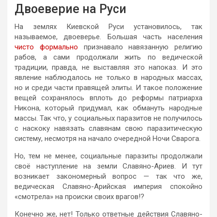
Двоеверие на Руси
На землях Киевской Руси установилось, так
называемое, двоеверье. Большая часть населения
чисто формально
признавало навязанную религию
рабов, а сами продолжали жить по ведической
традиции, правда, не выставляя это напоказ. И это
явление наблюдалось не только в народных массах,
но и среди части правящей элиты. И такое положение
вещей сохранялось вплоть до реформы патриарха
Никона, который придумал, как обмануть народные
массы. Так что, у социальных паразитов не получилось
с наскоку навязать славянам свою паразитическую
систему, несмотря на начало очередной Ночи Сварога.
Но, тем не менее, социальные паразиты продолжали
своё наступление на земли Славяно-Ариев. И тут
возникает закономерный вопрос — так что же,
ведическая Славяно-Арийская империя спокойно
«смотрела» на происки своих врагов!?
Конечно же, нет! Только ответные действия Славяно-